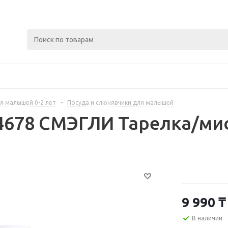
я малышей 0-2 лет
-
Посуда и слюнявчики для малышей
4678 СМЭГЛИ Тарелка/ми
9 990
₸
В наличии