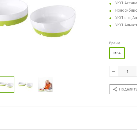
УЮТ Астан
Новосибирс
УЮТ в тц А
УЮТ Алмат
Бренд
IKEA
Поделит