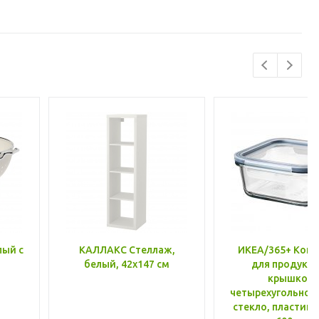
лый с
КАЛЛАКС Стеллаж,
ИКЕА/365+ Конт
белый, 42x147 см
для продукто
крышкой,
четырехугольной
стекло, пластик 