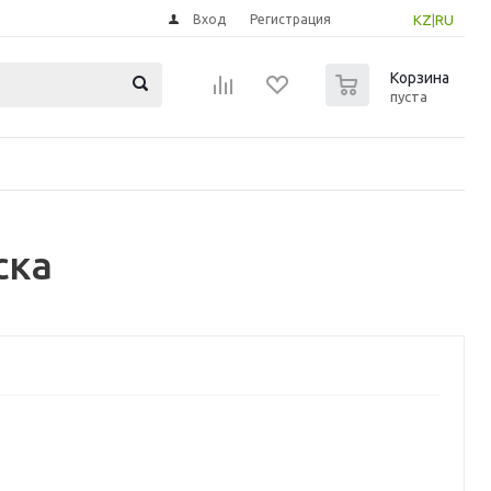
Вход
Регистрация
KZ
|
RU
0
Корзина
пуста
ска