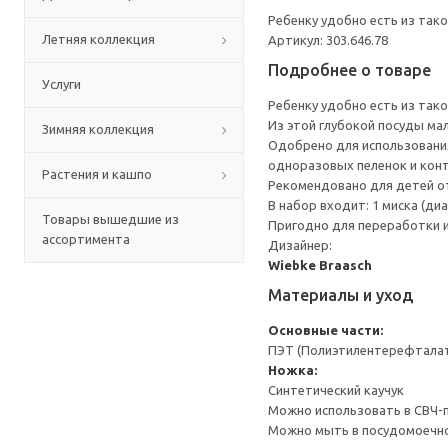
Ребенку удобно есть из так
Летняя коллекция
Артикул: 303.646.78
Подробнее о товаре
Услуги
Ребенку удобно есть из так
Из этой глубокой посуды ма
Зимняя коллекция
Одобрено для использования
одноразовых пеленок и кон
Растения и кашпо
Рекомендовано для детей от
В набор входит: 1 миска (диам
Товары вышедшие из
Пригодно для переработки и
ассортимента
Дизайнер:
Wiebke Braasch
Материалы и уход
Основные части:
ПЭТ (Полиэтилентерефтала
Ножка:
Синтетический каучук
Можно использовать в СВЧ-пе
Можно мыть в посудомоечной