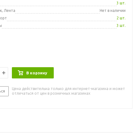
а
3 шт.
к, Лента
Нет в наличии
порт
2 шт.
ы
3 шт.
В корзину
Цена действительна только для интернет-магазина и может
ься
отличаться от цен в розничных магазинах