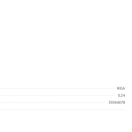
IKEA
0,24
30364678