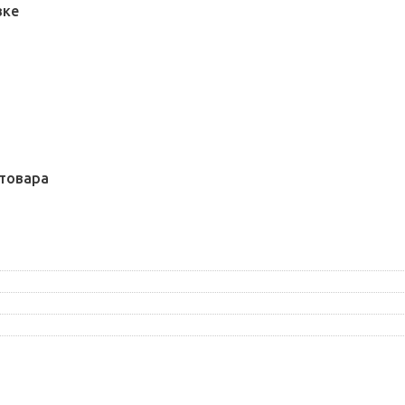
вке
товара