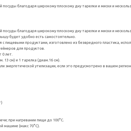
ой посуды благодаря широкому плоскому дну тарелки и миски и несколь
ой посуды благодаря широкому плоскому дну тарелки и миски и несколь
лышу будет удобно есть самостоятельно.
 с пищевыми продуктами, изготовлено из безвредного пластика, испо
тейнеров для продуктов.
 0 лет.
. 13 см) и 1 тарелка (диам.16 см).
ли энергетической утилизации, если это предусмотрено в вашем регион
т)
чи; при нагревании пищи до 100°C.
 машине (макс 70°С).