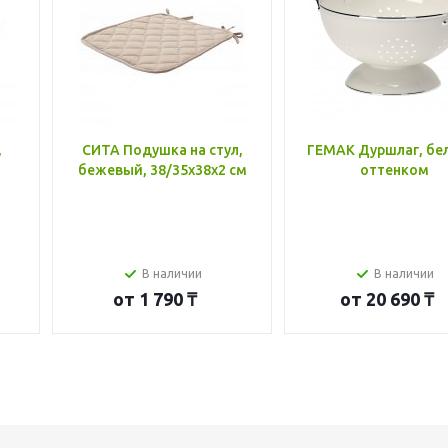
,
СИТА Подушка на стул,
ГЕМАК Дуршлаг, бе
бежевый, 38/35x38x2 см
оттенком
В наличии
В наличии
от
1 790 ₸
от
20 690 ₸