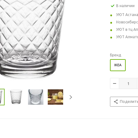
В наличии
УЮТ Астан
Новосибирс
УЮТ в тц А
УЮТ Алмат
Бренд
IKEA
Поделит