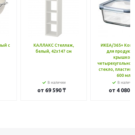
лый с
КАЛЛАКС Стеллаж,
ИКЕА/365+ Конт
белый, 42x147 см
для продукто
крышкой,
четырехугольной
стекло, пластик 
600 мл
В наличии
В наличи
от
69 590 ₸
от
4 080 ₸