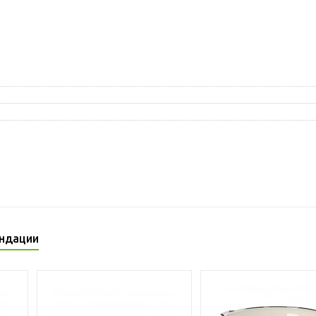
ндации