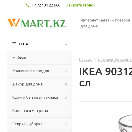
+7 727 31 22 666
Заказать звонок
Интернет магазин товаров
для дома
IKEA
Мебель
Посуда
-
Стаканы, бокалы и
IKEA 9031
Хранение и порядок
сл
Декор для дома
Кухни и бытовая техника
Кровати и матрасы
Стирка и уборка