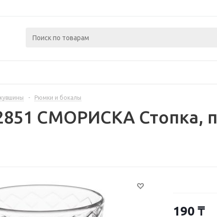
 кувшины
-
Рюмки и бокалы
2851 СМОРИСКА Стопка, п
190
₸