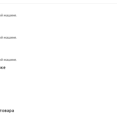
ой машине.
ой машине.
ой машине.
вке
товара