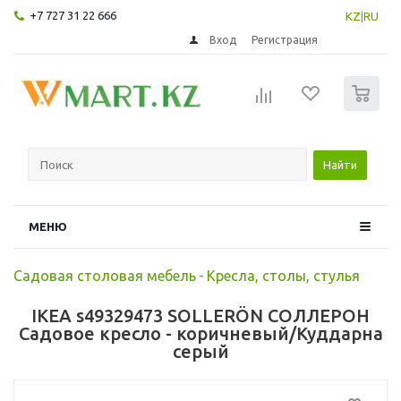
+7 727 31 22 666
KZ
|
RU
Вход
Регистрация
0
Найти
МЕНЮ
Садовая столовая мебель
-
Кресла, столы, стулья
IKEA s49329473 SOLLERÖN СОЛЛЕРОН
Садовое кресло - коричневый/Куддарна
серый