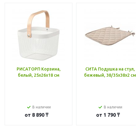
РИСАТОРП Корзина,
СИТА Подушка на стул,
белый, 25x26x18 см
бежевый, 38/35x38x2 см
В наличии
В наличии
от
8 890 ₸
от
1 790 ₸