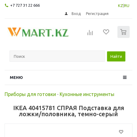
+7 727 31 22 666
KZ
|
RU
Вход
Регистрация
0
Найти
МЕНЮ
Приборы для готовки
-
Кухонные инструменты
IKEA 40415781 СПРАЯ Подставка для
ложки/половника, темно-серый