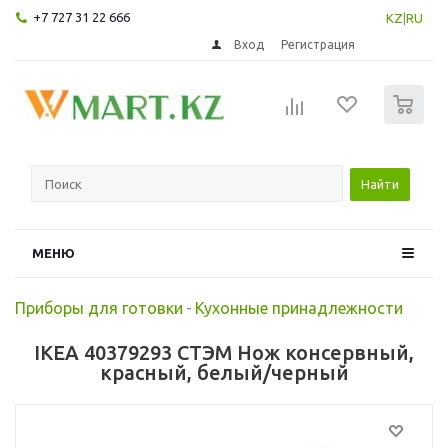
+7 727 31 22 666
KZ
|
RU
Вход
Регистрация
0
Найти
МЕНЮ
Приборы для готовки
-
Кухонные принадлежности
IKEA 40379293 СТЭМ Нож консервный,
красный, белый/черный