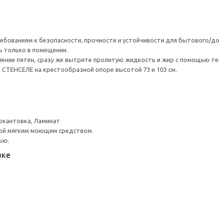
ебованиям к безопасности, прочности и устойчивости для бытового/д
ь только в помещении.
ение пятен, сразу же вытрите пролитую жидкость и жир с помощью те
СТЕНСЕЛЕ на крестообразной опоре высотой 73 и 103 см.
окантовка, Ламинат
ой мягким моющим средством.
ью.
вке