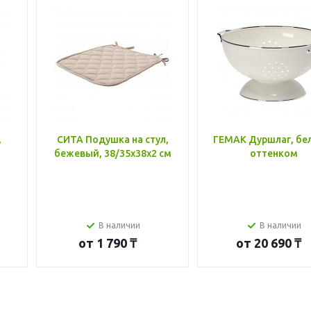
,
СИТА Подушка на стул,
ГЕМАК Дуршлаг, бе
бежевый, 38/35x38x2 см
оттенком
В наличии
В наличии
от
1 790 ₸
от
20 690 ₸