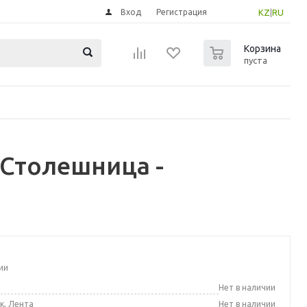
Вход
Регистрация
KZ
|
RU
0
Корзина
пуста
 Столешница -
ии
а
Нет в наличии
к, Лента
Нет в наличии