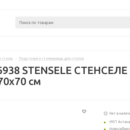
е столы
-
Подстолья и столешницы для столов
6938 STENSELE СТЕНСЕЛЕ
70x70 см
Нет в налич
УЮТ Астан
Новосибирс