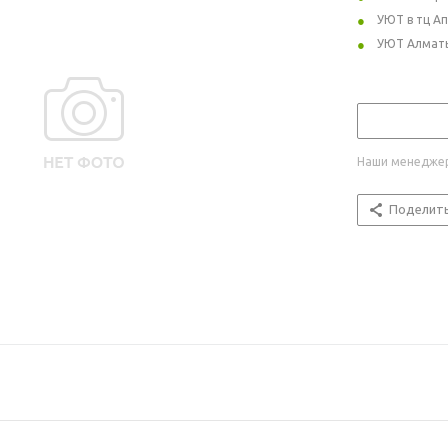
УЮТ в тц А
УЮТ Алмат
Наши менеджер
Поделит