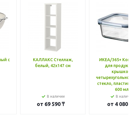
лый с
КАЛЛАКС Стеллаж,
ИКЕА/365+ Конт
белый, 42x147 см
для продукто
крышкой,
четырехугольной
стекло, пластик 
600 мл
В наличии
В наличи
от
69 590 ₸
от
4 080 ₸