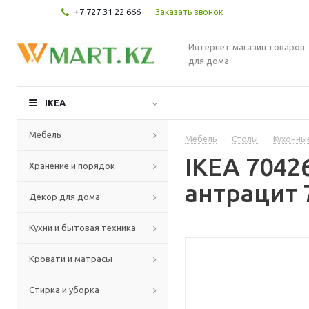
+7 727 31 22 666
Заказать звонок
Интернет магазин товаров
для дома
IKEA
Мебель
Мебель
-
Столы
-
Кухонны
IKEA 7042
Хранение и порядок
антрацит 
Декор для дома
Кухни и бытовая техника
Кровати и матрасы
Стирка и уборка