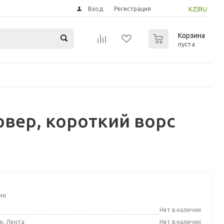
Вход
Регистрация
KZ
|
RU
0
Корзина
пуста
вер, короткий ворс
ии
а
Нет в наличии
к, Лента
Нет в наличии