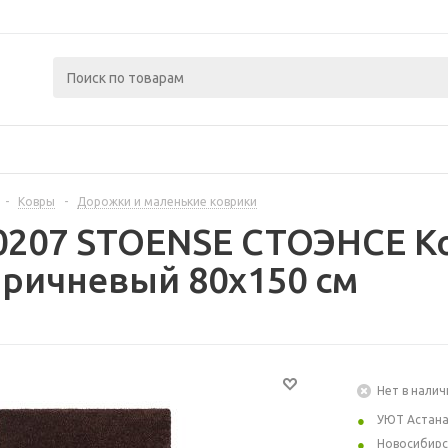
-
Ковры
-
Дорожки и маленькие коврики
0207 STOENSE СТОЭНСЕ Ко
оричневый 80x150 см
Нет в налич
УЮТ Астан
Новосибирс