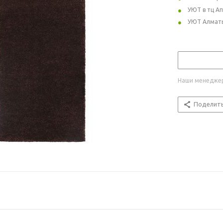
УЮТ в тц А
УЮТ Алмат
Наши менеджер
Поделит