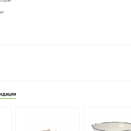
 гр/м²
/м²
ндации