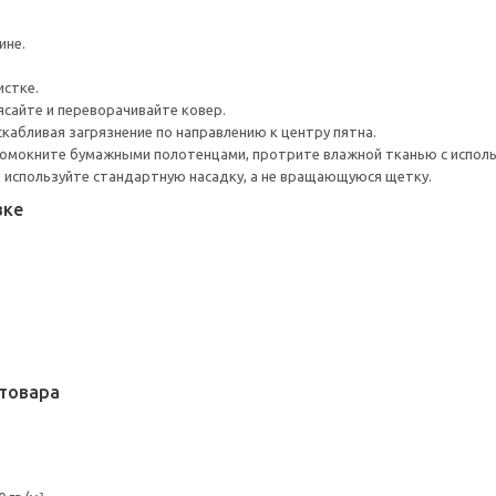
ине.
истке.
ясайте и переворачивайте ковер.
скабливая загрязнение по направлению к центру пятна.
Промокните бумажными полотенцами, протрите влажной тканью с испол
 используйте стандартную насадку, а не вращающуюся щетку.
вке
товара