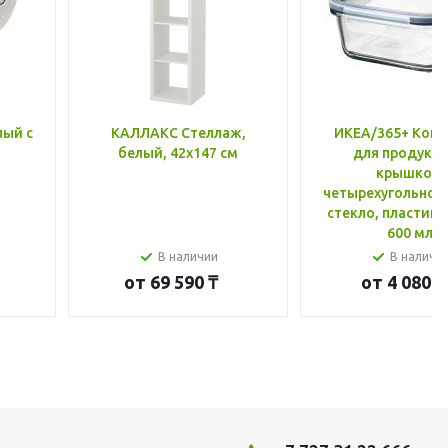
лый с
КАЛЛАКС Стеллаж,
ИКЕА/365+ Конт
белый, 42x147 см
для продукто
крышкой,
четырехугольной
стекло, пластик 
600 мл
В наличии
В наличи
от
69 590 ₸
от
4 080 ₸