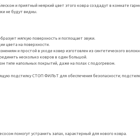
 блеском и приятный неяркий цвет этого ковра создадут в комнате гар
ки не будут видны.
образует мягкую поверхность и поглощает звуки.
ии цвета на поверхности.
знениям и простой в уходе ковер изготовлен из синтетического волокн
оединить несколько ковров в один большой.
м типе напольных покрытий, даже на полах с подогревом.
щую подстилку СТОП ФИЛЬТ для обеспечения безопасности; подстилку
есосом помогут устранить запах, характерный для нового ковра.