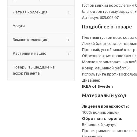
Густой мягкий ворс с легким
благодаря густому ворсу сты
Летняя коллекция
Артикул: 605.002.07
Услуги
Подробнее о товаре
Плотный густой ворс ковра 
Зимняя коллекция
Легкий блеск создает вариац
Прочный, устойчивый к загря
Растения и кашпо
Обрезные края позволяют с
Можно использовать на любо
Товары вышедшие из
Ковер машинной работы.
ассортимента
Используйте противоскользя
Дизайнер:
IKEA of Sweden
Материалы и уход
Лицевая поверхность:
100% полипропилен
Обратная сторона:
Виниловый каучук
Проветривание и чистка пыл
Не стирать.