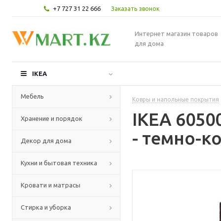
+7 727 31 22 666
Заказать звонок
Интернет магазин товаров
для дома
IKEA
Мебель
Ковры и напольные покрытия
IKEA 6050
Хранение и порядок
- темно-к
Декор для дома
Кухни и бытовая техника
Кровати и матрасы
Стирка и уборка