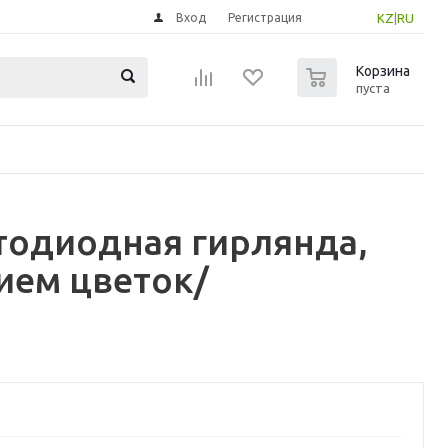
Вход
Регистрация
KZ
|
RU
0
Корзина
пуста
тодиодная гирлянда,
ием цветок/