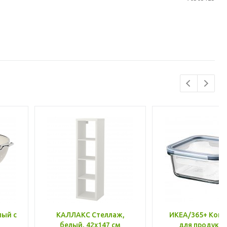
лый с
КАЛЛАКС Стеллаж,
ИКЕА/365+ Конт
белый, 42x147 см
для продукто