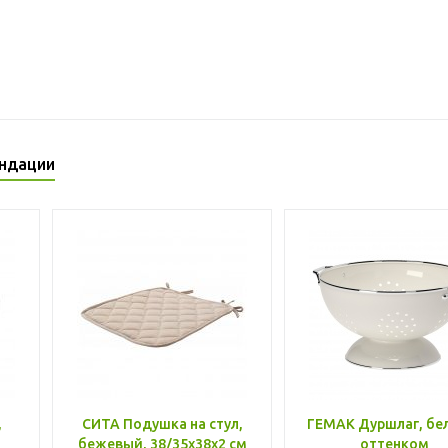
ндации
,
СИТА Подушка на стул,
ГЕМАК Дуршлаг, бе
бежевый, 38/35x38x2 см
оттенком