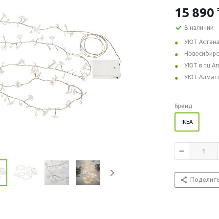
15 890
В наличии
УЮТ Астан
Новосибирс
УЮТ в тц А
УЮТ Алмат
Бренд
IKEA
Поделит