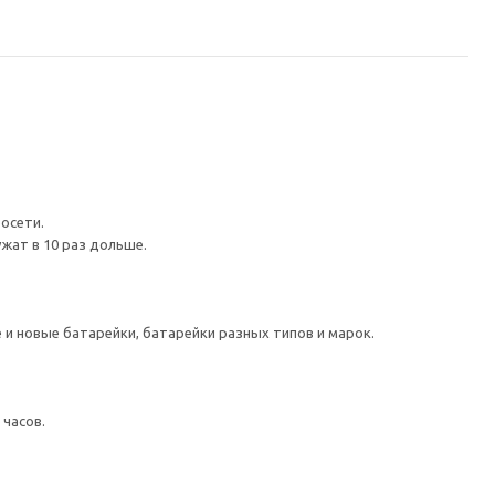
осети.
жат в 10 раз дольше.
и новые батарейки, батарейки разных типов и марок.
 часов.