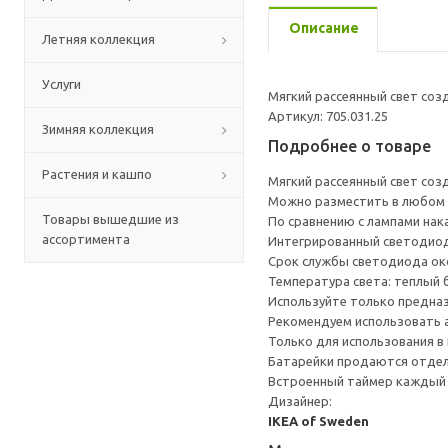
Описание
Летняя коллекция
Услуги
Мягкий рассеянный свет со
Артикул: 705.031.25
Зимняя коллекция
Подробнее о товаре
Растения и кашпо
Мягкий рассеянный свет со
Можно разместить в любом м
Товары вышедшие из
По сравнению с лампами нак
ассортимента
Интегрированный светодиод
Срок службы светодиода око
Температура света: теплый б
Используйте только предназ
Рекомендуем использовать
Только для использования в
Батарейки продаются отдель
Встроенный таймер каждый д
Дизайнер:
IKEA of Sweden