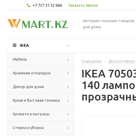
+7 727 31 22 666
Заказать звонок
Интернет магазин товаров
для дома
IKEA
Мебель
Освещение
-
Декоративное 
IKEA 7050
Хранение и порядок
140 лампо
Декор для дома
прозрачн
Кухни и бытовая техника
Кровати и матрасы
Стирка и уборка