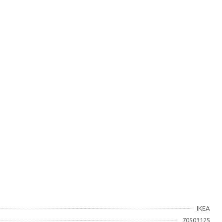
IKEA
70503125