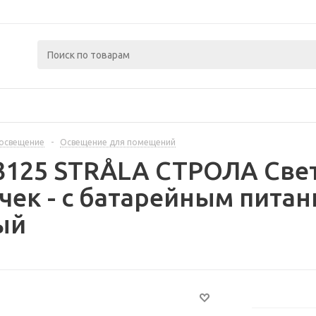
освещение
-
Освещение для помещений
3125 STRÅLA СТРОЛА Све
чек - с батарейным питан
ый