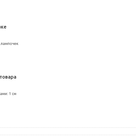
вке
 лампочек
товара
ми: 1 см