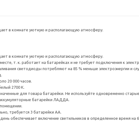
здает в комнате уютную и располагающую атмосферу.
здает в комнате уютную и располагающую атмосферу.
есте, т. к. работает на батарейках и не требует подключения к электр
аливания светодиоды потребляют на 85 % меньше электроэнергии и слу
.
ло 20 000 часов.
елый 2700 К.
наченные для товара батарейки. Не используйте одновременно старые 
 аккумуляторные батарейки ЛАДДА.
 помещении.
но, требуется 3 батарейки АА.
ень обеспечивает включение светильников в определенное время на 6