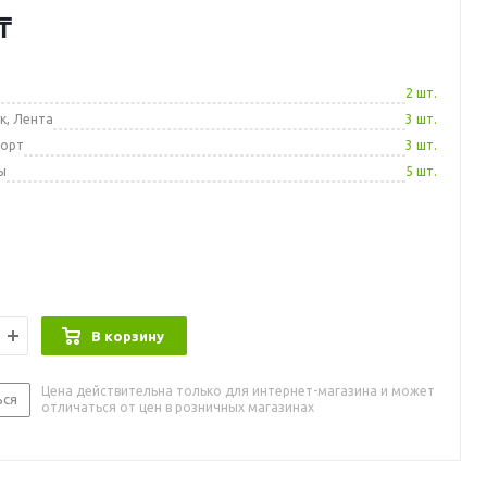
₸
а
2 шт.
к, Лента
3 шт.
порт
3 шт.
ы
5 шт.
В корзину
Цена действительна только для интернет-магазина и может
ься
отличаться от цен в розничных магазинах