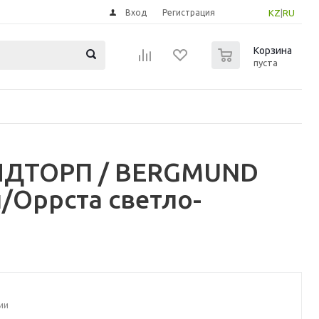
Вход
Регистрация
KZ
|
RU
0
Корзина
пуста
АНДТОРП / BERGMUND
/Оррста светло-
ии