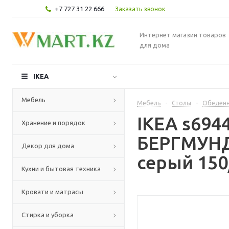
+7 727 31 22 666
Заказать звонок
Интернет магазин товаров
для дома
IKEA
Мебель
Мебель
-
Столы
-
Обеденн
IKEA s69
Хранение и порядок
БЕРГМУНД 
Декор для дома
серый 150
Кухни и бытовая техника
Кровати и матрасы
Стирка и уборка