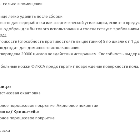
ь только в помещении.
ице легко удалить после сборки.
нты для переработки или энергетической утилизации, если это предус
и одобрен для бытового использования и соответствует требованиям 
022.
тойкости (способность противостоять выцветанию) 5 по шкале от 1 до
 подходит для домашнего использования.
верждена 20000 циклов воздействия истиранием. Способность выдержа
мебельные ножки ФИКСА предотвратит повреждение поверхности пола.
ница:
астиковая окантовка
ерное порошковое покрытие, Акриловое покрытие
ожка/ Кронштейн:
ерное порошковое покрытие
раска