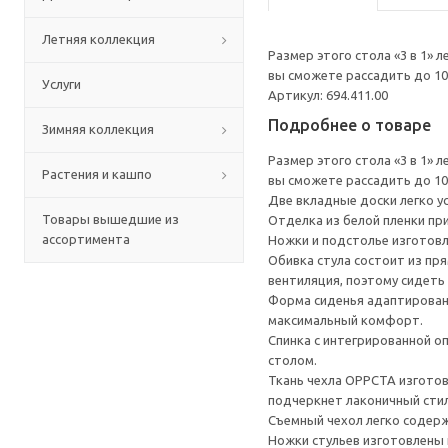
Летняя коллекция
Размер этого стола «3 в 1» 
вы сможете рассадить до 10
Услуги
Артикул: 694.411.00
Подробнее о товаре
Зимняя коллекция
Размер этого стола «3 в 1» 
Растения и кашпо
вы сможете рассадить до 10
Две вкладные доски легко у
Товары вышедшие из
Отделка из белой пленки пр
ассортимента
Ножки и подстолье изготов
Обивка стула состоит из пр
вентиляция, поэтому сидеть 
Форма сиденья адаптирована
максимальный комфорт.
Спинка с интегрированной о
столом.
Ткань чехла ОРРСТА изготов
подчеркнет лаконичный стил
Съемный чехол легко содерж
Ножки стульев изготовлены 