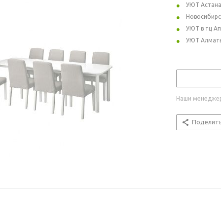
УЮТ Астан
Новосибирс
УЮТ в тц А
УЮТ Алмат
Наши менеджер
Поделит