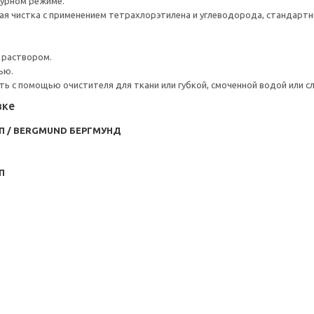
турном режиме.
я чистка с применением тетрахлорэтилена и углеводорода, стандарт
 раствором.
ью.
ь с помощью очистителя для ткани или губкой, смоченной водой или 
вке
П / BERGMUND БЕРГМУНД
П