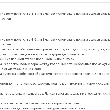
легко регулируется на 4, 6 или 8 человек с помощью прилагающихся вкла
 гостей.
легко регулируется на 4, 6 или 8 человек с помощью прилагающихся вкла
 гостей.
становить, чтобы увеличить размер стола, а когда гости разойдутся, 
идает столешнице прочность и безупречную гладкость.
лены из прочной стали с порошковым покрытием.
ямых волокон полиэстера, между которыми есть небольшие промежутки
на стуле удобно и не жарко.
 с учетом особенностей анатомического строения человека. Благодаря
порой для поясницы расположена под под оптимальным углом к сиден
лена из хлопка и полиэстера. Легкая текстура делает материал мягки
ь.
ать в чистоте, так как его можно стирать в машине.
из массива дерева — прочного натурального материала.