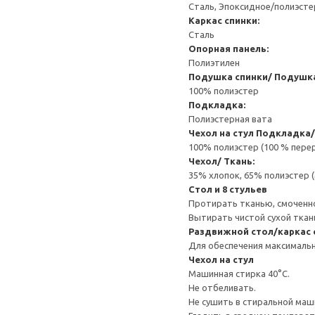
Сталь, Эпоксидное/полиэст
Каркас спинки:
Сталь
Опорная панель:
Полиэтилен
Подушка спинки/ Подушка
100% полиэстер
Подкладка:
Полиэстерная вата
Чехол на стул
Подкладка/
100% полиэстер (100 % пере
Чехол/ Ткань:
35% хлопок, 65% полиэстер 
Стол и 8 стульев
Протирать тканью, смоченн
Вытирать чистой сухой ткан
Раздвижной стол/каркас 
Для обеспечения максимальн
Чехол на стул
Машинная стирка 40°С.
Не отбеливать.
Не сушить в стиральной маш