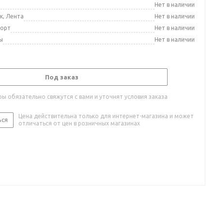
а
Нет в наличии
к, Лента
Нет в наличии
порт
Нет в наличии
ы
Нет в наличии
Под заказ
ы обязательно свяжутся с вами и уточнят условия заказа
Цена действительна только для интернет-магазина и может
ься
отличаться от цен в розничных магазинах