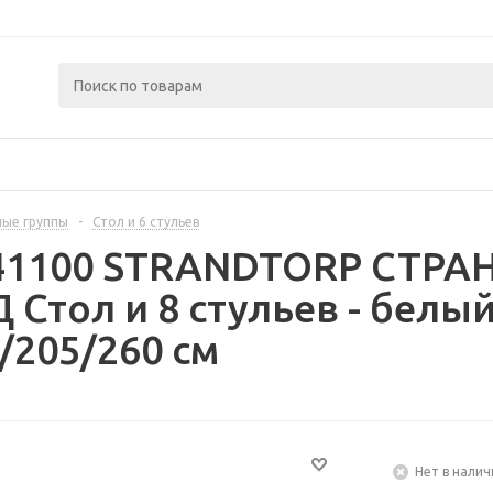
ые группы
-
Стол и 6 стульев
441100 STRANDTORP СТР
Стол и 8 стульев - белый
/205/260 см
Нет в налич