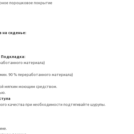
ерное порошковое покрытие
 на сиденье:
 Подкладка:
работанного материала)
(мин. 90 % переработанного материала)
ой мягким моющим средством.
ью.
стула
ого качества при необходимости подтягивайте шурупы.
ине.