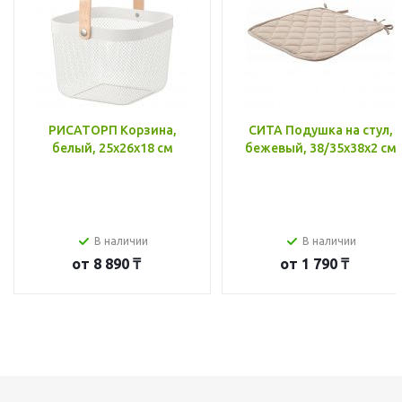
РИСАТОРП Корзина,
СИТА Подушка на стул,
белый, 25x26x18 см
бежевый, 38/35x38x2 см
В наличии
В наличии
от
8 890 ₸
от
1 790 ₸