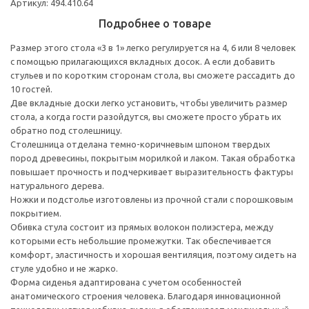
Артикул: 494.410.64
Подробнее о товаре
Размер этого стола «3 в 1» легко регулируется на 4, 6 или 8 человек
с помощью прилагающихся вкладных досок. А если добавить
стульев и по коротким сторонам стола, вы сможете рассадить до
10 гостей.
Две вкладные доски легко установить, чтобы увеличить размер
стола, а когда гости разойдутся, вы сможете просто убрать их
обратно под столешницу.
Столешница отделана темно-коричневым шпоном твердых
пород древесины, покрытым морилкой и лаком. Такая обработка
повышает прочность и подчеркивает выразительность фактуры
натурального дерева.
Ножки и подстолье изготовлены из прочной стали с порошковым
покрытием.
Обивка стула состоит из прямых волокон полиэстера, между
которыми есть небольшие промежутки. Так обеспечивается
комфорт, эластичность и хорошая вентиляция, поэтому сидеть на
стуле удобно и не жарко.
Форма сиденья адаптирована с учетом особенностей
анатомического строения человека. Благодаря инновационной