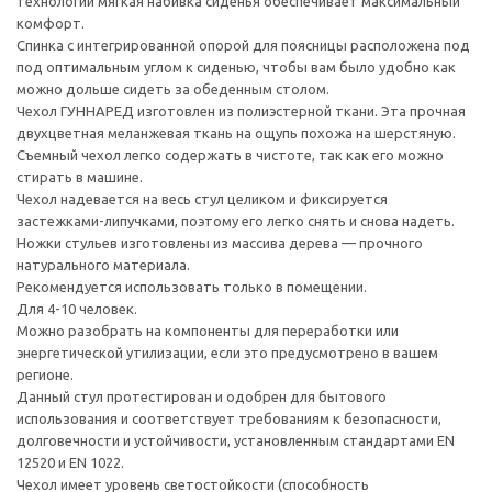
технологии мягкая набивка сиденья обеспечивает максимальный
комфорт.
Спинка с интегрированной опорой для поясницы расположена под
под оптимальным углом к сиденью, чтобы вам было удобно как
можно дольше сидеть за обеденным столом.
Чехол ГУННАРЕД изготовлен из полиэстерной ткани. Эта прочная
двухцветная меланжевая ткань на ощупь похожа на шерстяную.
Съемный чехол легко содержать в чистоте, так как его можно
стирать в машине.
Чехол надевается на весь стул целиком и фиксируется
застежками-липучками, поэтому его легко снять и снова надеть.
Ножки стульев изготовлены из массива дерева — прочного
натурального материала.
Рекомендуется использовать только в помещении.
Для 4-10 человек.
Можно разобрать на компоненты для переработки или
энергетической утилизации, если это предусмотрено в вашем
регионе.
Данный стул протестирован и одобрен для бытового
использования и соответствует требованиям к безопасности,
долговечности и устойчивости, установленным стандартами EN
12520 и EN 1022.
Чехол имеет уровень светостойкости (способность