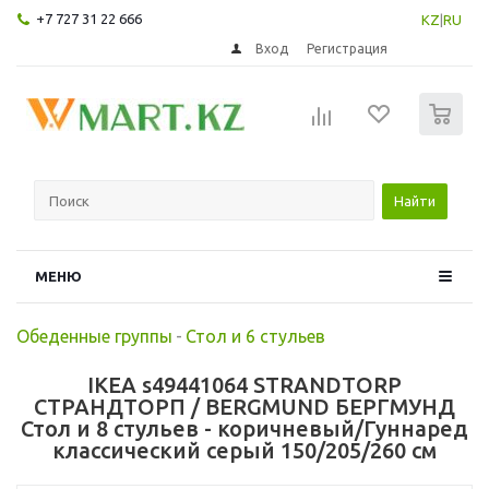
+7 727 31 22 666
KZ
|
RU
Вход
Регистрация
0
Найти
МЕНЮ
Обеденные группы
-
Стол и 6 стульев
IKEA s49441064 STRANDTORP
СТРАНДТОРП / BERGMUND БЕРГМУНД
Стол и 8 стульев - коричневый/Гуннаред
классический серый 150/205/260 см