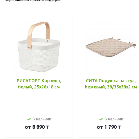
РИСАТОРП Корзина,
СИТА Подушка на стул,
белый, 25x26x18 см
бежевый, 38/35x38x2 см
В наличии
В наличии
от
8 890 ₸
от
1 790 ₸