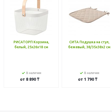
РИСАТОРП Корзина,
СИТА Подушка на стул,
белый, 25x26x18 см
бежевый, 38/35x38x2 см
В наличии
В наличии
от
8 890 ₸
от
1 790 ₸