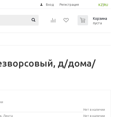
Вход
Регистрация
KZ
|
RU
0
Корзина
пуста
езворсовый, д/дома/
ии
а
Нет в наличии
к, Лента
Нет в наличии