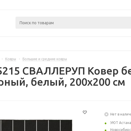
-
Ковры
-
Большие и средние ковры
5215 СВАЛЛЕРУП Ковер б
рный, белый, 200x200 см
Нет в налич
УЮТ Астан
Новосибирс