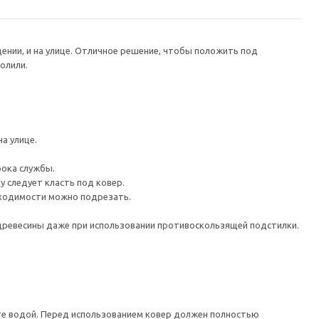
ении, и на улице. Отличное решение, чтобы положить под
олили.
а улице.
рока службы.
 следует класть под ковер.
бходимости можно подрезать.
древесины даже при использовании противоскользящей подстилки.
те водой. Перед использованием ковер должен полностью