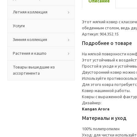
Описание
Летняя коллекция
Этот мягкий ковер с класси
Услуги
обеденным столом, ведь дву
Артикул: 904.352.15
Зимняя коллекция
Подробнее о товаре
Растения и кашпо
На мягкой поверхности ком
Этот устойчивый к воздейств
Простой в уходе и устойчив
Товары вышедшие из
Двусторонний ковер можно п
ассортимента
Используйте противоскользя
Для этого ковра потребует
Ковер машинной работы.
Ковры с выраженной фактуро
Дизайнер:
Kangan Arora
Материалы и уход
100% полипропилен
Уход: для чистки используй