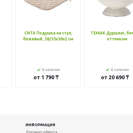
,
СИТА Подушка на стул,
ГЕМАК Дуршлаг, бе
бежевый, 38/35x38x2 см
оттенком
В наличии
В наличии
от
1 790 ₸
от
20 690 ₸
ИНФОРМАЦИЯ
Договор оферта