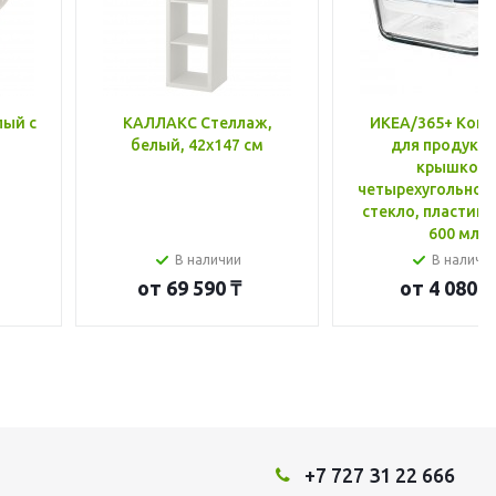
лый с
КАЛЛАКС Стеллаж,
ИКЕА/365+ Конт
белый, 42x147 см
для продукто
крышкой,
четырехугольной
стекло, пластик 
600 мл
В наличии
В наличи
от
69 590 ₸
от
4 080 ₸
+7 727 31 22 666