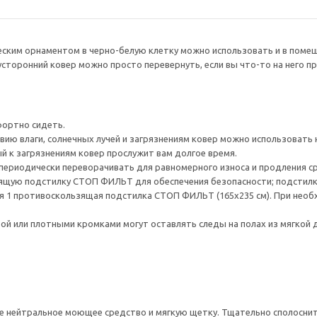
ческим орнаментом в черно-белую клетку можно использовать и в помещ
сторонний ковер можно просто перевернуть, если вы что-то на него пр
фортно сидеть.
ию влаги, солнечных лучей и загрязнениям ковер можно использовать н
ый к загрязнениям ковер прослужит вам долгое время.
ериодически переворачивать для равномерного износа и продления с
щую подстилку СТОП ФИЛЬТ для обеспечения безопасности; подстилку
ся 1 противоскользящая подстилка СТОП ФИЛЬТ (165x235 см). При нео
й или плотными кромками могут оставлять следы на полах из мягкой 
те нейтральное моющее средство и мягкую щетку. Тщательно сполосни