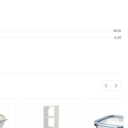
IKEA
6,30