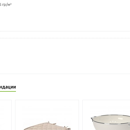
 гр/м²
ндации