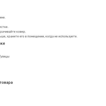
ине.
истке.
орачивайте ковер.
ше, храните его в помещении, когда не используете.
вке
/улицы
товара