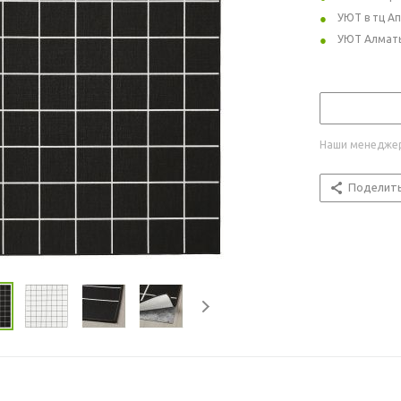
УЮТ в тц А
УЮТ Алмат
Наши менеджер
Поделит