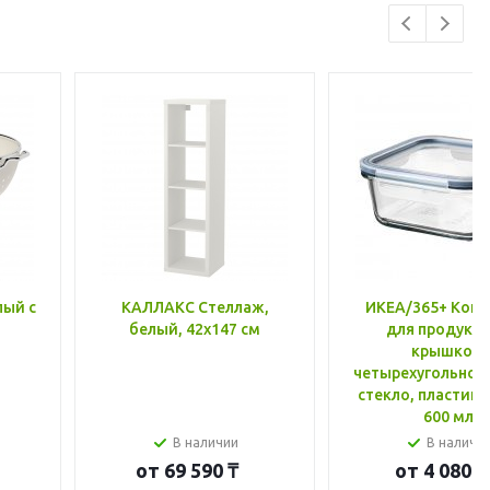
лый с
КАЛЛАКС Стеллаж,
ИКЕА/365+ Конт
белый, 42x147 см
для продукто
крышкой,
четырехугольной
стекло, пластик 
600 мл
В наличии
В наличи
от
69 590 ₸
от
4 080 ₸