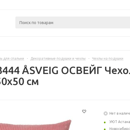
ь для спальни
-
Декоративные подушки и чехлы
-
Чехлы на подушки
3444 ÅSVEIG ОСВЕЙГ Чехо
0x50 см
Нет в налич
УЮТ Астан
Новосибирс