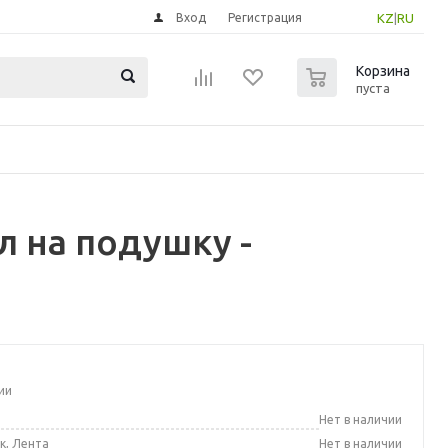
Вход
Регистрация
KZ
|
RU
0
Корзина
пуста
л на подушку -
ии
а
Нет в наличии
к, Лента
Нет в наличии