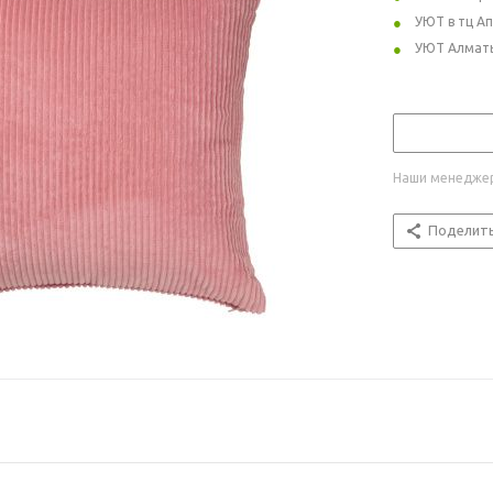
УЮТ в тц А
УЮТ Алмат
Наши менеджер
Поделит