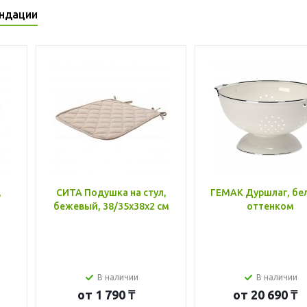
ндации
,
СИТА Подушка на стул,
ГЕМАК Дуршлаг, бе
бежевый, 38/35x38x2 см
оттенком
В наличии
В наличии
от
1 790 ₸
от
20 690 ₸