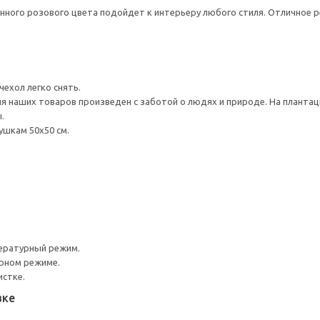
нного розового цвета подойдет к интерьеру любого стиля. Отличное р
ехол легко снять.
ия наших товаров произведен с заботой о людях и природе. На планта
.
ушкам 50х50 см.
ературный режим.
урном режиме.
истке.
вке