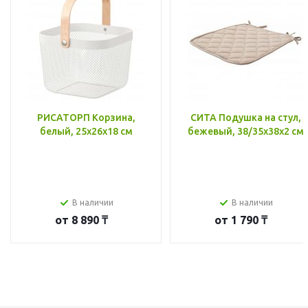
РИСАТОРП Корзина,
СИТА Подушка на стул,
белый, 25x26x18 см
бежевый, 38/35x38x2 см
В наличии
В наличии
от
8 890 ₸
от
1 790 ₸