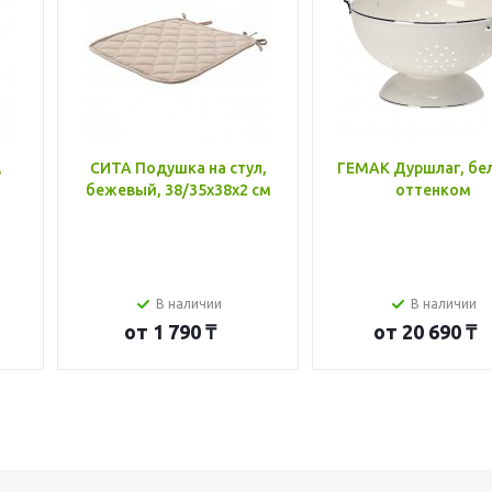
,
СИТА Подушка на стул,
ГЕМАК Дуршлаг, бе
бежевый, 38/35x38x2 см
оттенком
В наличии
В наличии
от
1 790 ₸
от
20 690 ₸