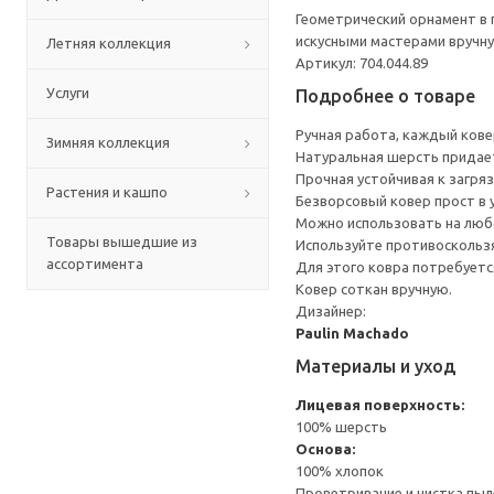
Геометрический орнамент в 
искусными мастерами вручну
Летняя коллекция
Артикул: 704.044.89
Услуги
Подробнее о товаре
Ручная работа, каждый кове
Зимняя коллекция
Натуральная шерсть придает
Прочная устойчивая к загря
Растения и кашпо
Безворсовый ковер прост в у
Можно использовать на любо
Товары вышедшие из
Используйте противоскользя
ассортимента
Для этого ковра потребует
Ковер соткан вручную.
Дизайнер:
Paulin Machado
Материалы и уход
Лицевая поверхность:
100% шерсть
Основа:
100% хлопок
Проветривание и чистка пыл