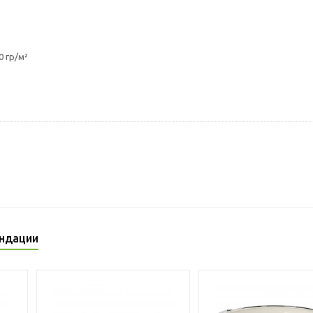
 гр/м²
ндации