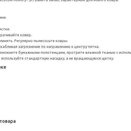
ине.
истке.
орачивайте ковер.
линять. Регулярно пылесосьте ковры.
скабливая загрязнение по направлению к центру пятна.
Промокните бумажными полотенцами, протрите влажной тканью с испол
 используйте стандартную насадку, а не вращающуюся щетку.
вке
товара