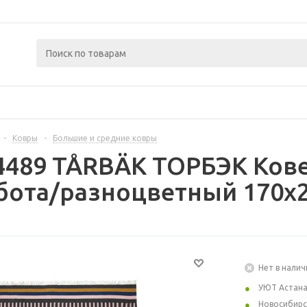
-
Ковры
-
Большие и средние ковры
4489 TÅRBÄK ТОРБЭК Кове
бота/разноцветный 170x2
Нет в налич
УЮТ Астан
Новосибирс