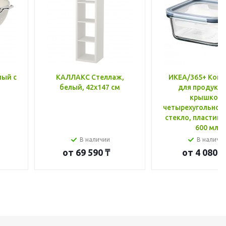
лый с
КАЛЛАКС Стеллаж,
ИКЕА/365+ Конт
белый, 42x147 см
для продукто
крышкой,
четырехугольной
стекло, пластик 
600 мл
В наличии
В наличи
от
69 590 ₸
от
4 080 ₸