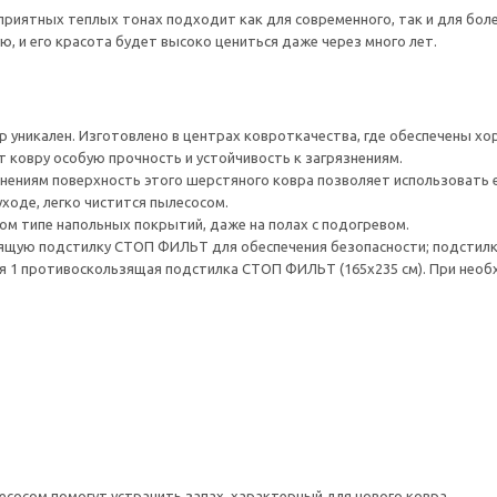
приятных теплых тонах подходит как для современного, так и для бол
ю, и его красота будет высоко цениться даже через много лет.
р уникален. Изготовлено в центрах ковроткачества, где обеспечены хо
 ковру особую прочность и устойчивость к загрязнениям.
знениям поверхность этого шерстяного ковра позволяет использовать е
ходе, легко чистится пылесосом.
м типе напольных покрытий, даже на полах с подогревом.
щую подстилку СТОП ФИЛЬТ для обеспечения безопасности; подстилку
ся 1 противоскользящая подстилка СТОП ФИЛЬТ (165x235 см). При нео
есосом помогут устранить запах, характерный для нового ковра.