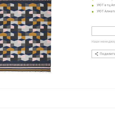
УЮТ в тц А
УЮТ Алмат
Наши менеджер
Поделит