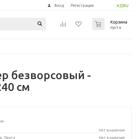
Вход
Регистрация
KZ
|
RU
0
Корзина
пуста
р безворсовый -
40 см
ии
а
Нет в наличии
к, Лента
Нет в наличии