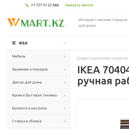
+7 727 31 22 666
Заказать звонок
Интернет магазин товаров
для дома
IKEA
Мебель
Ковры и напольные покрытия
IKEA 7040
Хранение и порядок
ручная ра
Декор для дома
Кухни и бытовая техника
Кровати и матрасы
Стирка и уборка