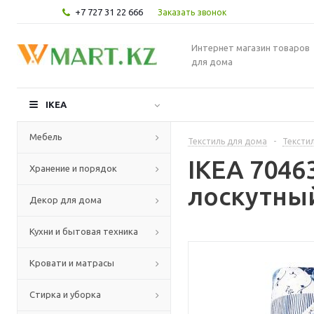
+7 727 31 22 666
Заказать звонок
Интернет магазин товаров
для дома
IKEA
Мебель
Текстиль для дома
-
Текстил
IKEA 7046
Хранение и порядок
лоскутный
Декор для дома
Кухни и бытовая техника
Кровати и матрасы
Стирка и уборка