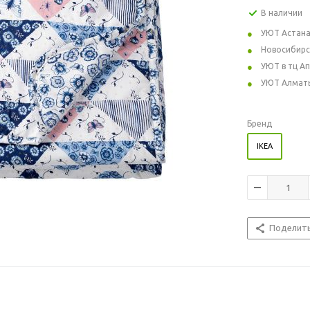
В наличии
УЮТ Астан
Новосибирс
УЮТ в тц А
УЮТ Алмат
Бренд
IKEA
Поделит