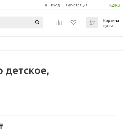
Вход
Регистрация
KZ
|
RU
0
Корзина
пуста
 детское,
₸