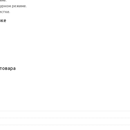
ине.
турном режиме.
истке.
вке
товара