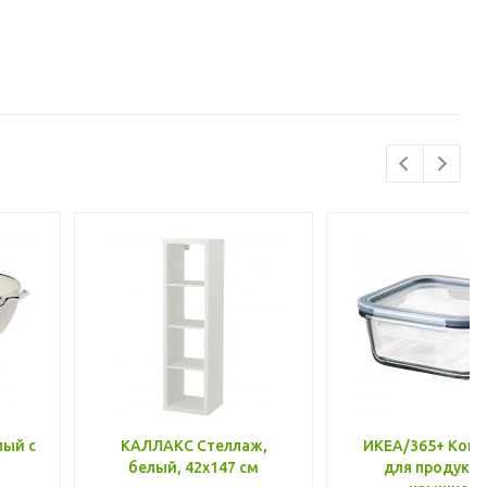
лый с
КАЛЛАКС Стеллаж,
ИКЕА/365+ Конт
белый, 42x147 см
для продукто