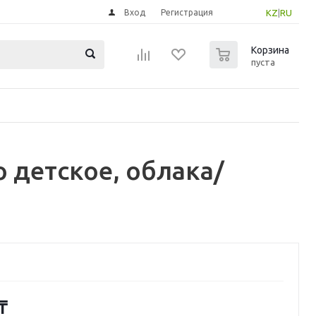
Вход
Регистрация
KZ
|
RU
0
Корзина
пуста
 детское, облака/
₸