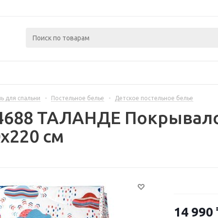
ь для спальни
-
Постельное белье
-
Детское постельное белье
4688 ТАЛАНДЕ Покрывало
0x220 см
14 990