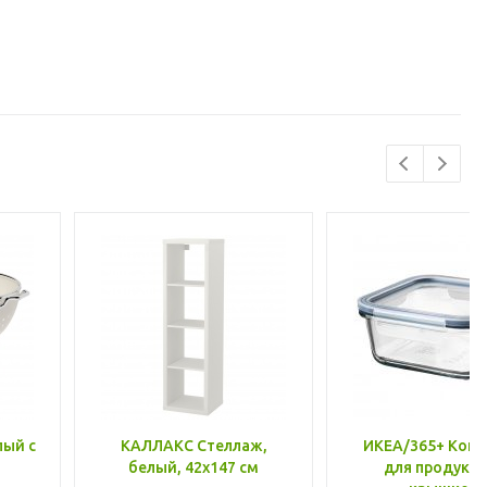
лый с
КАЛЛАКС Стеллаж,
ИКЕА/365+ Конт
белый, 42x147 см
для продукто