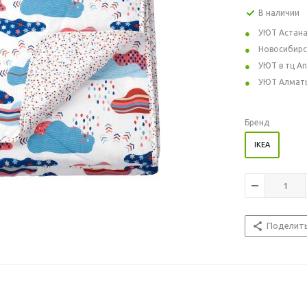
В наличии
УЮТ Астан
Новосибирс
УЮТ в тц А
УЮТ Алмат
Бренд
IKEA
Поделит