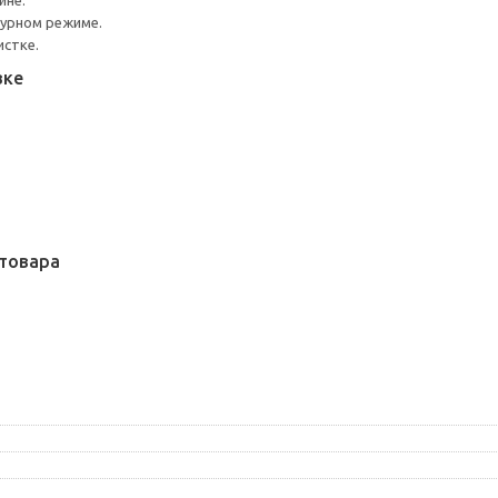
ине.
турном режиме.
истке.
вке
товара