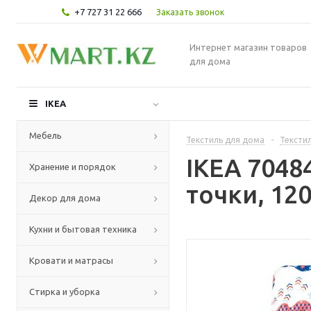
+7 727 31 22 666
Заказать звонок
Интернет магазин товаров
для дома
IKEA
Мебель
Текстиль для дома
-
Текстил
IKEA 7048
Хранение и порядок
точки, 12
Декор для дома
Кухни и бытовая техника
Кровати и матрасы
Стирка и уборка