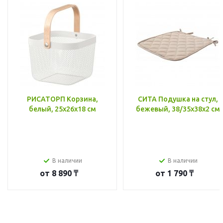
РИСАТОРП Корзина,
СИТА Подушка на стул,
белый, 25x26x18 см
бежевый, 38/35x38x2 см
В наличии
В наличии
от
8 890 ₸
от
1 790 ₸