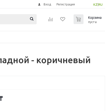
Вход
Регистрация
KZ
|
RU
0
Корзина
пуста
кладной - коричневый
₸