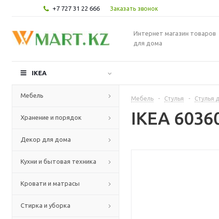
+7 727 31 22 666
Заказать звонок
Интернет магазин товаров
для дома
IKEA
Мебель
Мебель
-
Стулья
-
Стулья д
IKEA 6036
Хранение и порядок
Декор для дома
Кухни и бытовая техника
Кровати и матрасы
Стирка и уборка