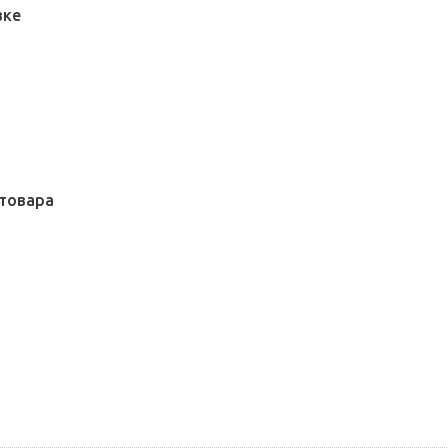
вке
товара