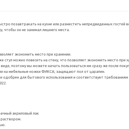
стро позавтракать на кухне или разместить непредвиденных гостей во
ну, чтобы он не занимал лишнего места.
зволяет экономить место при хранении.
е стул можно повесить на стену, что позволяет экономить место при х
 виде, поэтому вы можете начать пользоваться им сразу же после покуп
и на мебельные ножки ФИКСА; защищают пол от царапин.
и одобрен для бытового использования и соответствует требованиям 
022.
рачный акриловый лак
 раствором.
ью.