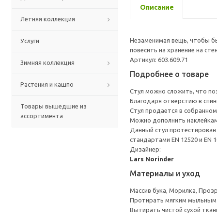
Описание
Летняя коллекция
Незаменимая вещь, чтобы бы
Услуги
повесить на хранение на сте
Артикул: 603.609.71
Зимняя коллекция
Подробнее о товаре
Растения и кашпо
Стул можно сложить, что по
Благодаря отверстию в спинк
Товары вышедшие из
Стул продается в собранном
ассортимента
Можно дополнить наклейкам
Данный стул протестирован 
стандартами EN 12520 и EN 1
Дизайнер:
Lars Norinder
Материалы и уход
Массив бука, Морилка, Проз
Протирать мягким мыльным
Вытирать чистой сухой ткан