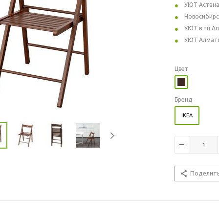
УЮТ Астан
Новосибирс
УЮТ в тц А
УЮТ Алмат
Цвет
Бренд
IKEA
Поделит