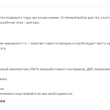
егко подвинуть туда, где он вам нужнее. Отличный выбор для тех, у ко
 а рабочая зона – для еды.
я журналов и т.п. – помогает навести порядок и освобождает место на
гать.
ный наполнитель (100 % переработанного материала), ДВП, Акриловая
ленка
ью.
репления и подтягивайте их при необходимости.
вке