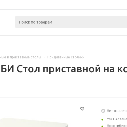
ные и приставные столы
-
Придиванные столики
БИ Стол приставной на к
Нет в налич
УЮТ Астан
Новосибирс