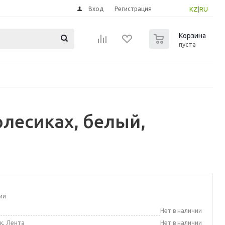
Вход
Регистрация
KZ
|
RU
0
Корзина
пуста
олесиках, белый,
ии
а
Нет в наличии
к, Лента
Нет в наличии