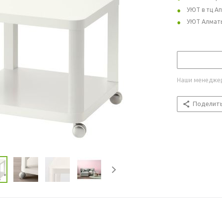
УЮТ в тц А
УЮТ Алмат
Наши менеджер
Поделит