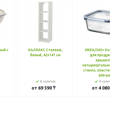
лый с
КАЛЛАКС Стеллаж,
ИКЕА/365+ Конт
белый, 42x147 см
для продукто
крышкой,
четырехугольной
стекло, пластик 
600 мл
В наличии
В наличи
от
69 590 ₸
от
4 080 ₸