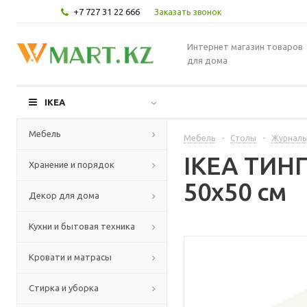
+7 727 31 22 666
Заказать звонок
Интернет магазин товаров
для дома
IKEA
Мебель
Мебель
-
Столы
-
Журналь
IKEA ТИНГ
Хранение и порядок
50x50 см
Декор для дома
Кухни и бытовая техника
Кровати и матрасы
Стирка и уборка