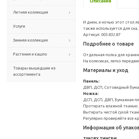
Описание
Летняя коллекция
И днем, и ночью этот стол л
Услуги
также используется для сна,
Артикул: 003.832.87
Зимняя коллекция
Подробнее о товаре
Растения и кашпо
Отдельная полка для хранени
На колесиках, легко передви
Товары вышедшие из
Материалы и уход
ассортимента
Панель:
ДВП, ДСП, Сотовидный бумаж
Ножка:
ДСП, ДСП, ДВП, Бумажная п
Протирать влажной тканью.
Вытирать чистой сухой ткан
Регулярно проверяйте все к
Информация об упако
TINGBY ТИНГБИ