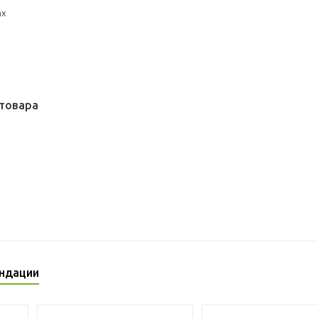
ах
товара
ндации