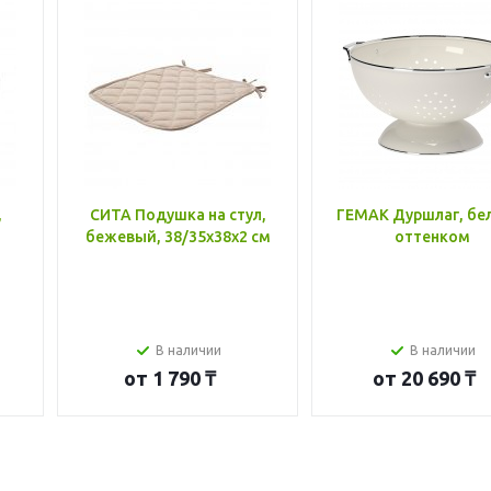
,
СИТА Подушка на стул,
ГЕМАК Дуршлаг, бе
бежевый, 38/35x38x2 см
оттенком
В наличии
В наличии
от
1 790 ₸
от
20 690 ₸