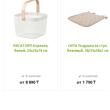
РИСАТОРП Корзина,
СИТА Подушка на стул,
белый, 25x26x18 см
бежевый, 38/35x38x2 см
В наличии
В наличии
от
8 890 ₸
от
1 790 ₸