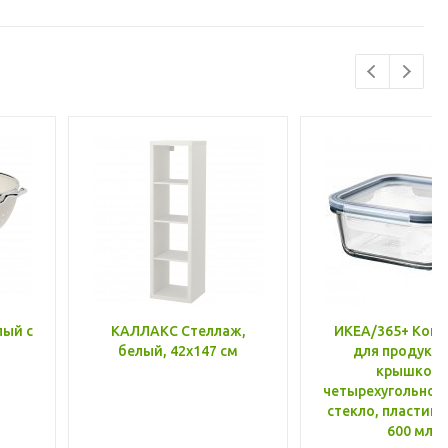
лый с
КАЛЛАКС Стеллаж,
ИКЕА/365+ Конт
белый, 42x147 см
для продукто
крышкой,
четырехугольной
стекло, пластик 
600 мл