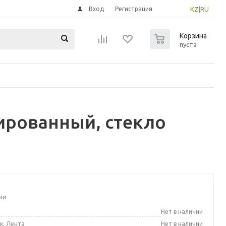
Вход
Регистрация
KZ
|
RU
0
Корзина
пуста
ированный, стекло
ии
а
Нет в наличии
к, Лента
Нет в наличии