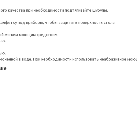
ого качества при необходимости подтягивайте шурупы.
салфетку под приборы, чтобы защитить поверхность стола.
ой мягким моющим средством.
ью.
ью.
моченной в воде. При необходимости использовать неабразивное мою
вке