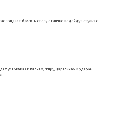
с придает блеск. К столу отлично подойдут стулья с
ет устойчива к пятнам, жиру, царапинам и ударам.
е.