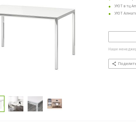
УЮТ в тц А
УЮТ Алмат
Наши менеджер
Поделит