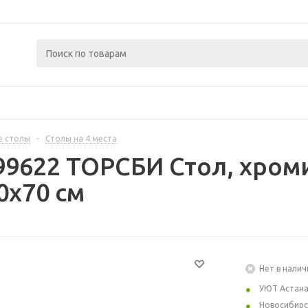
е столы
-
Столы на 4 места
99622 ТОРСБИ Стол, хром
0x70 см
Нет в налич
УЮТ Астан
Новосибирс