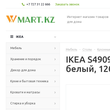
+7 727 31 22 666
Заказать звонок
Интернет магазин товаров
для дома
IKEA
Мебель
Мебель
-
Столы
-
Кухонны
IKEA S490
Хранение и порядок
белый, 12
Декор для дома
Кухни и бытовая техника
Кровати и матрасы
Стирка и уборка