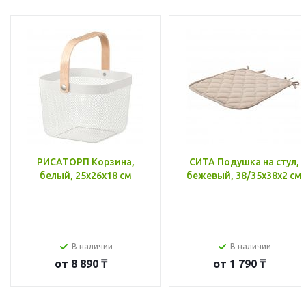
РИСАТОРП Корзина,
СИТА Подушка на стул,
белый, 25x26x18 см
бежевый, 38/35x38x2 см
В наличии
В наличии
от
8 890 ₸
от
1 790 ₸