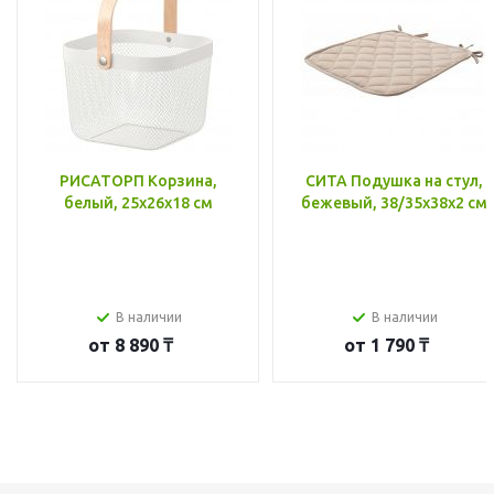
РИСАТОРП Корзина,
СИТА Подушка на стул,
белый, 25x26x18 см
бежевый, 38/35x38x2 см
В наличии
В наличии
от
8 890 ₸
от
1 790 ₸