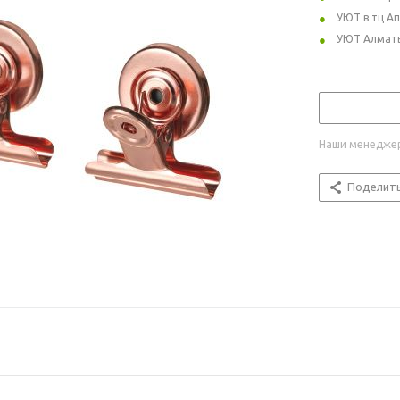
УЮТ в тц А
УЮТ Алмат
Наши менеджер
Поделит