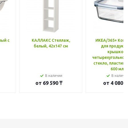
лый с
КАЛЛАКС Стеллаж,
ИКЕА/365+ Конт
белый, 42x147 см
для продукто
крышкой,
четырехугольной
стекло, пластик 
600 мл
В наличии
В наличи
от
69 590 ₸
от
4 080 ₸