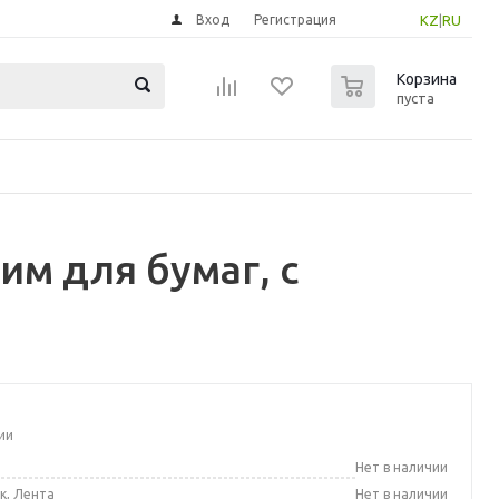
Вход
Регистрация
KZ
|
RU
0
Корзина
пуста
м для бумаг, с
ии
а
Нет в наличии
к, Лента
Нет в наличии