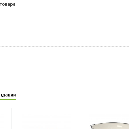
товара
ндации