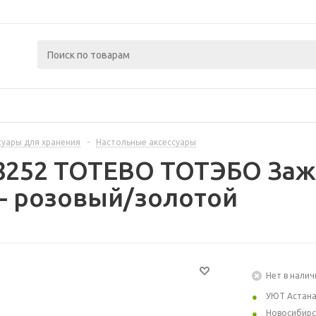
суары для хранения
-
Настольные аксессуары
8252 TOTEBO ТОТЭБО Зажи
- розовый/золотой
Нет в налич
УЮТ Астан
Новосибирс