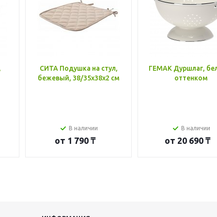
,
СИТА Подушка на стул,
ГЕМАК Дуршлаг, бе
бежевый, 38/35x38x2 см
оттенком
В наличии
В наличии
от
1 790 ₸
от
20 690 ₸