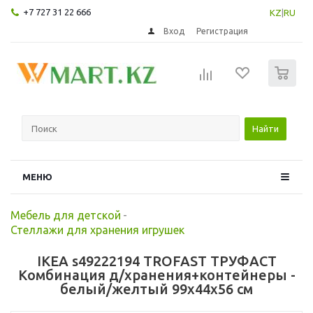
+7 727 31 22 666
KZ
|
RU
Вход
Регистрация
0
Найти
МЕНЮ
Мебель для детской
-
Стеллажи для хранения игрушек
IKEA s49222194 TROFAST ТРУФАСТ
Комбинация д/хранения+контейнеры -
белый/желтый 99x44x56 см