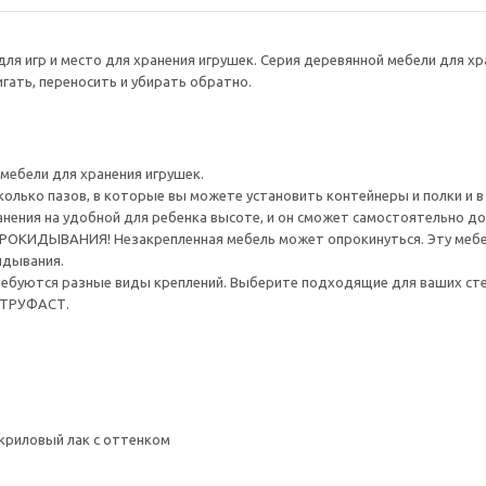
ля игр и место для хранения игрушек. Серия деревянной мебели для 
гать, переносить и убирать обратно.
 мебели для хранения игрушек.
колько пазов, в которые вы можете установить контейнеры и полки и 
нения на удобной для ребенка высоте, и он сможет самостоятельно до
ИДЫВАНИЯ! Незакрепленная мебель может опрокинуться. Эту мебель
идывания.
ребуются разные виды креплений. Выберите подходящие для ваших стен 
 ТРУФАСТ.
криловый лак с оттенком