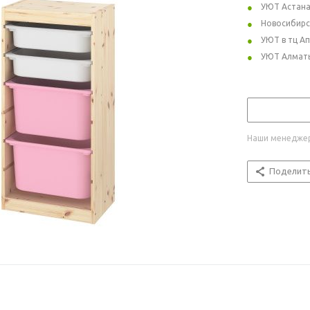
УЮТ Астан
Новосибирс
УЮТ в тц А
УЮТ Алмат
Наши менеджер
Поделит