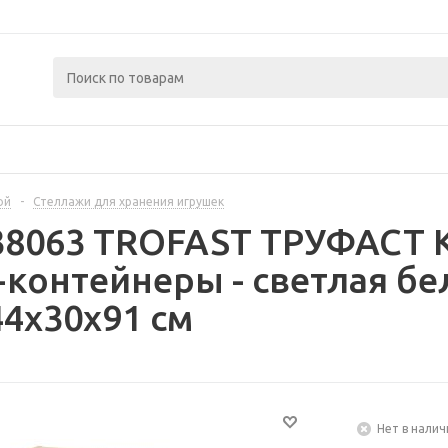
ой
-
Стеллажи для хранения игрушек
38063 TROFAST ТРУФАСТ 
контейнеры - светлая бе
4x30x91 см
Нет в налич