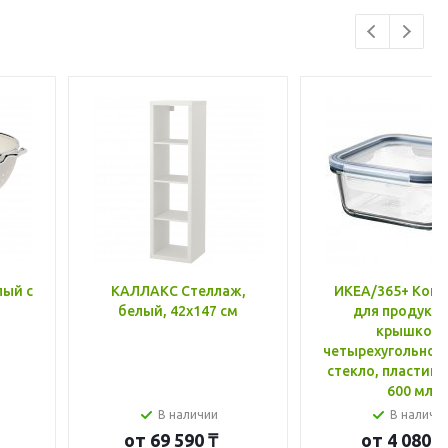
лый с
КАЛЛАКС Стеллаж,
ИКЕА/365+ Конт
белый, 42x147 см
для продукто
крышкой,
четырехугольной
стекло, пластик 
600 мл
В наличии
В наличи
от
69 590 ₸
от
4 080 ₸