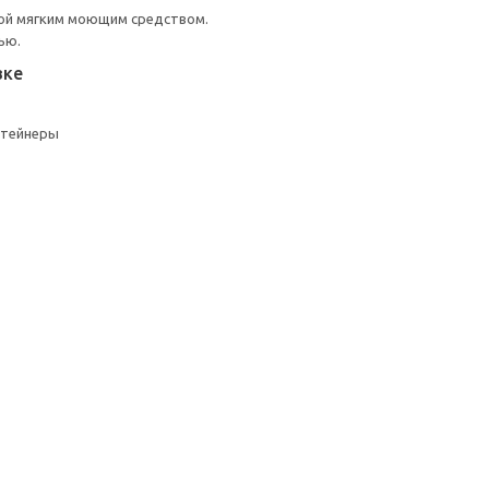
ой мягким моющим средством.
ью.
вке
нтейнеры