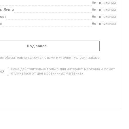
а
Нет в наличии
к, Лента
Нет в наличии
порт
Нет в наличии
ы
Нет в наличии
Под заказ
ы обязательно свяжутся с вами и уточнят условия заказа
Цена действительна только для интернет-магазина и может
ься
отличаться от цен в розничных магазинах