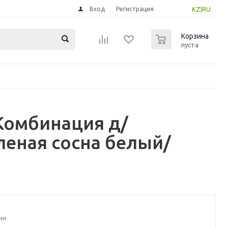
Вход
Регистрация
KZ
|
RU
0
Корзина
пуста
Комбинация д/
леная сосна белый/
ии