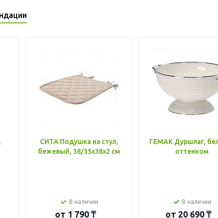
ндации
,
СИТА Подушка на стул,
ГЕМАК Дуршлаг, бе
бежевый, 38/35x38x2 см
оттенком
В наличии
В наличии
от
1 790 ₸
от
20 690 ₸