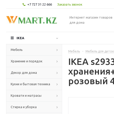
+7 727 31 22 666
Заказать звонок
Интернет магазин товаров
для дома
IKEA
Мебель
Мебель
-
Мебель для детск
IKEA s293
Хранение и порядок
хранения+
Декор для дома
розовый 4
Кухни и бытовая техника
Кровати и матрасы
Стирка и уборка