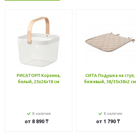
РИСАТОРП Корзина,
СИТА Подушка на стул,
белый, 25x26x18 см
бежевый, 38/35x38x2 см
В наличии
В наличии
от
8 890 ₸
от
1 790 ₸