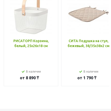
РИСАТОРП Корзина,
СИТА Подушка на стул,
белый, 25x26x18 см
бежевый, 38/35x38x2 см
В наличии
В наличии
от
8 890 ₸
от
1 790 ₸