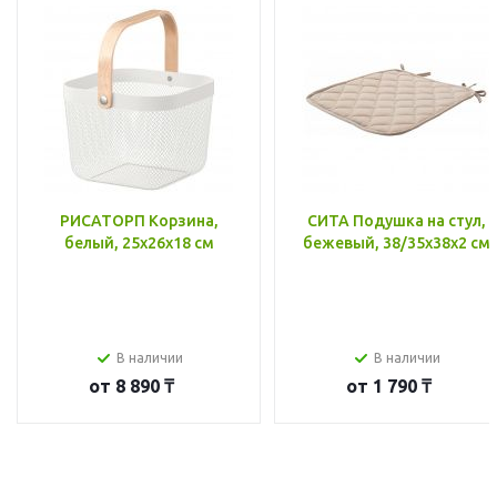
РИСАТОРП Корзина,
СИТА Подушка на стул,
белый, 25x26x18 см
бежевый, 38/35x38x2 см
В наличии
В наличии
от
8 890 ₸
от
1 790 ₸