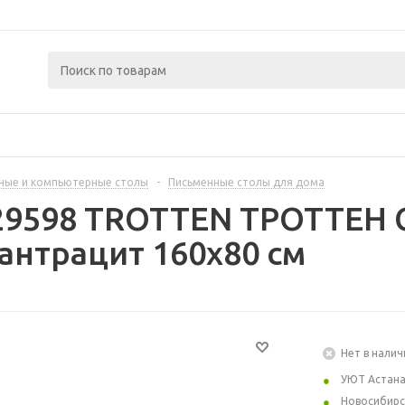
ные и компьютерные столы
-
Письменные столы для дома
29598 TROTTEN ТРОТТЕН С
нтрацит 160x80 см
Нет в налич
УЮТ Астан
Новосибирс