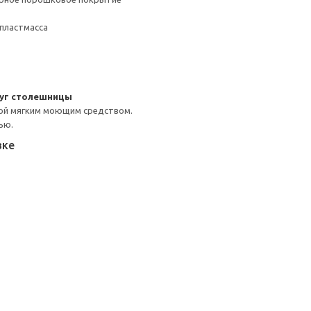
пластмасса
уг столешницы
ой мягким моющим средством.
ью.
вке