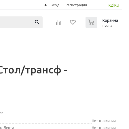
Вход
Регистрация
KZ
|
RU
0
Корзина
пуста
тол/трансф -
ии
а
Нет в наличии
к, Лента
Нет в наличии