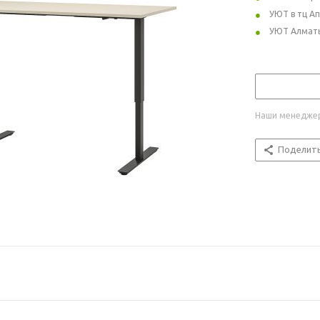
УЮТ в тц А
УЮТ Алмат
Наши менеджер
Поделит