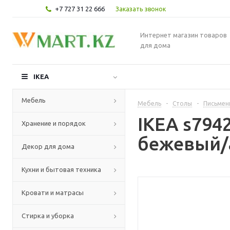
+7 727 31 22 666
Заказать звонок
Интернет магазин товаров
для дома
IKEA
Мебель
Мебель
-
Столы
-
Письмен
IKEA s794
Хранение и порядок
бежевый/а
Декор для дома
Кухни и бытовая техника
Кровати и матрасы
Стирка и уборка