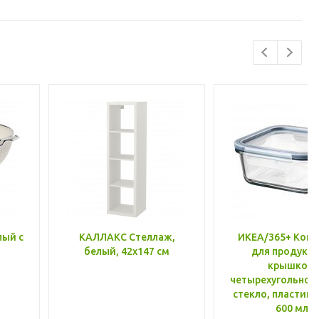
лый с
КАЛЛАКС Стеллаж,
ИКЕА/365+ Конт
белый, 42x147 см
для продукто
крышкой,
четырехугольной
стекло, пластик 
600 мл