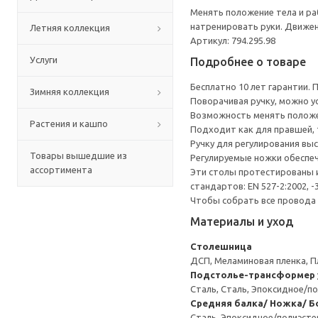
Менять положение тела и ра
натренировать руки. Движен
Летняя коллекция
Артикул: 794.295.98
Услуги
Подробнее о товаре
Бесплатно 10 лет гарантии.
Зимняя коллекция
Поворачивая ручку, можно у
Возможность менять положен
Растения и кашпо
Подходит как для правшей, та
Ручку для регулирования вы
Товары вышедшие из
Регулируемые ножки обеспеч
ассортимента
Эти столы протестированы 
стандартов: EN 527-2:2002, -
Чтобы собрать все провода
Материалы и уход
Столешница
ДСП, Меламиновая пленка, П
Подстолье-трансформер 
Сталь, Сталь, Эпоксидное/
Средняя балка/ Ножка/ Б
Сталь, Эпоксидное/полиэст