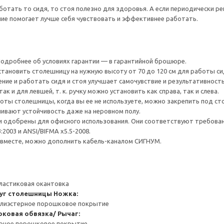
ботать то сидя, то стоя полезно для здоровья. А если периодически 
ие помогает лучше себя чувствовать и эффективнее работать.
 Подробнее об условиях гарантии — в гарантийной брошюре.
становить столешницу на нужную высоту от 70 до 120 см для работы сид
ие и работать сидя и стоя улучшает самочувствие и результативность
к и для левшей, т. к. ручку можно установить как справа, так и слева.
соты столешницы, когда вы ее не используете, можно закрепить под ст
ивают устойчивость даже на неровном полу.
и одобрены для офисного использования. Они соответствуют требован
3:2003 и ANSI/BIFMA x5.5-2008.
 вместе, можно дополнить кабель-каналом СИГНУМ.
ластиковая окантовка
уг столешницы
Ножка:
полиэстерное порошковое покрытие
оковая обвязка/ Рычаг:
ерное порошковое покрытие