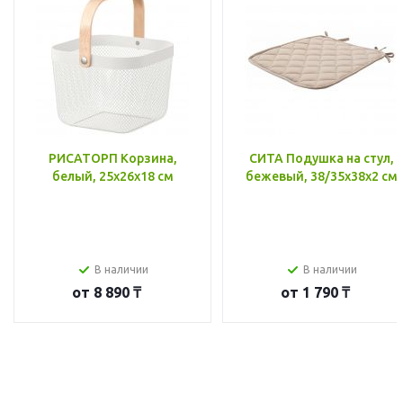
РИСАТОРП Корзина,
СИТА Подушка на стул,
белый, 25x26x18 см
бежевый, 38/35x38x2 см
В наличии
В наличии
от
8 890 ₸
от
1 790 ₸