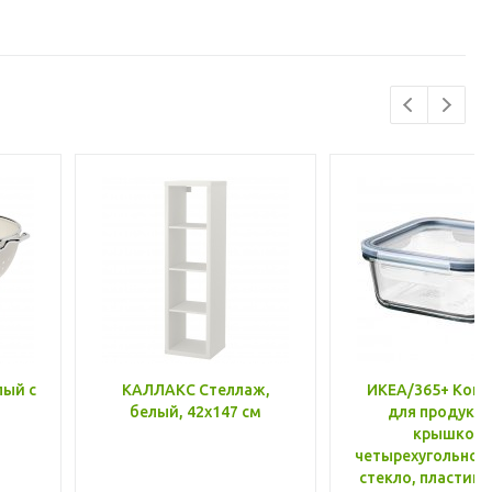
лый с
КАЛЛАКС Стеллаж,
ИКЕА/365+ Конт
белый, 42x147 см
для продукто
крышкой,
четырехугольной
стекло, пластик 