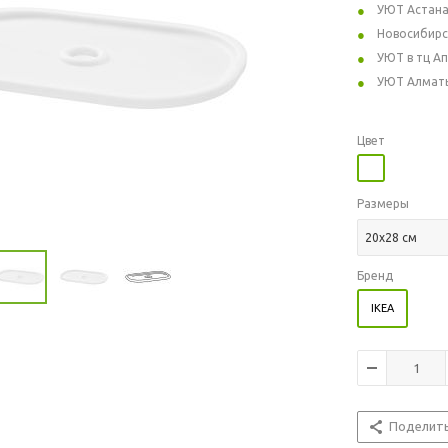
УЮТ Астан
Новосибирс
УЮТ в тц А
УЮТ Алмат
Цвет
Размеры
20x28 см
Бренд
IKEA
Поделит