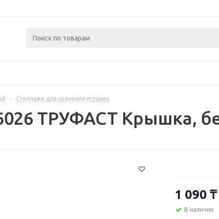
ой
-
Стеллажи для хранения игрушек
6026 ТРУФАСТ Крышка, бе
1 090
₸
В наличии