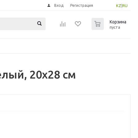
Вход
Регистрация
KZ
|
RU
0
Корзина
пуста
лый, 20x28 см