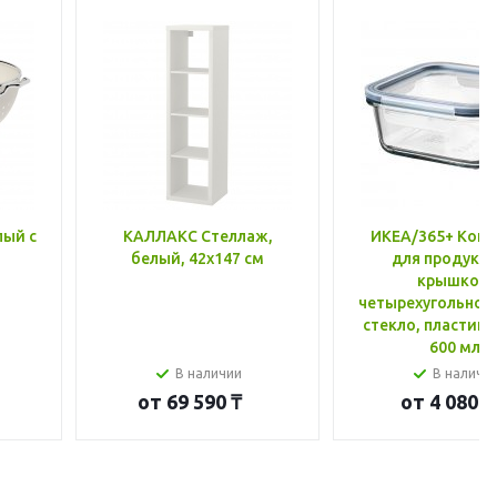
лый с
КАЛЛАКС Стеллаж,
ИКЕА/365+ Конт
белый, 42x147 см
для продукто
крышкой,
четырехугольной
стекло, пластик 
600 мл
В наличии
В наличи
от
69 590 ₸
от
4 080 ₸