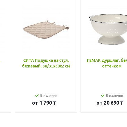
,
СИТА Подушка на стул,
ГЕМАК Дуршлаг, бе
бежевый, 38/35x38x2 см
оттенком
В наличии
В наличии
от
1 790 ₸
от
20 690 ₸