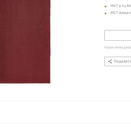
УЮТ в тц А
УЮТ Алмат
Наши менеджер
Поделит