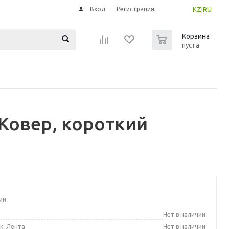
Вход
Регистрация
KZ
|
RU
0
Корзина
пуста
Ковер, короткий
ии
а
Нет в наличии
к, Лента
Нет в наличии