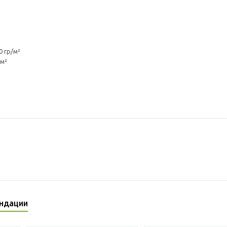
 гр/м²
/м²
ндации