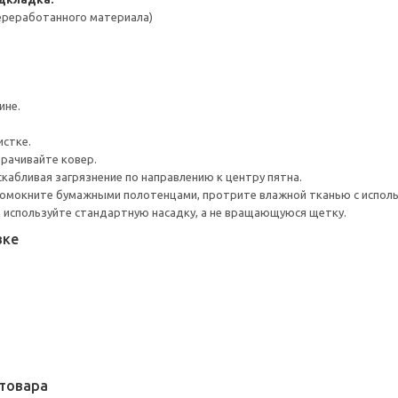
переработанного материала)
ине.
истке.
орачивайте ковер.
скабливая загрязнение по направлению к центру пятна.
Промокните бумажными полотенцами, протрите влажной тканью с испол
 используйте стандартную насадку, а не вращающуюся щетку.
вке
товара