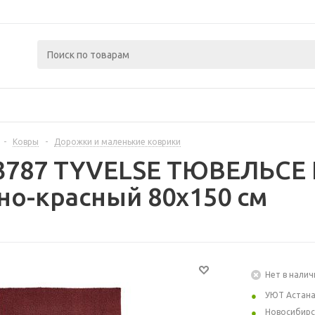
-
Ковры
-
Дорожки и маленькие коврики
3787 TYVELSE ТЮВЕЛЬСЕ 
мно-красный 80x150 см
Нет в налич
УЮТ Астан
Новосибирс