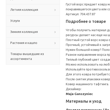
Густой ворс придает ковру 
понравившегося цвета или с
Летняя коллекция
Артикул: 704.437.87
Услуги
Подробнее о товаре
Чтобы получить материал дл
Зимняя коллекция
ресурсы делает нас еще на 
Плотный густой ворс ковра 
Растения и кашпо
Прочный, устойчивый к загря
Нужен большой ковер? Поло
Товары вышедшие из
Разное направление ворса п
ассортимента
Теплый глубокий цвет созд
Можно использовать на любо
Используйте противоскользя
Для этого ковра потребуетс
После снятия упаковки ковер
Ковер машинного тафтинга.
Дизайнер:
Maja Ganszyniec
Материалы и уход
Лицевая поверхность/ По