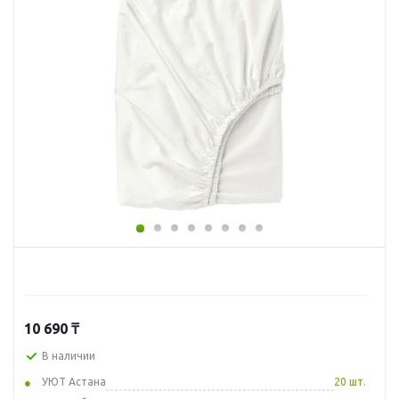
10 690
₸
В наличии
УЮТ Астана
20 шт.