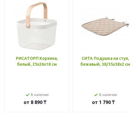
РИСАТОРП Корзина,
СИТА Подушка на стул,
белый, 25x26x18 см
бежевый, 38/35x38x2 см
В наличии
В наличии
от
8 890 ₸
от
1 790 ₸