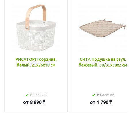
РИСАТОРП Корзина,
СИТА Подушка на стул,
белый, 25x26x18 см
бежевый, 38/35x38x2 см
В наличии
В наличии
от
8 890 ₸
от
1 790 ₸