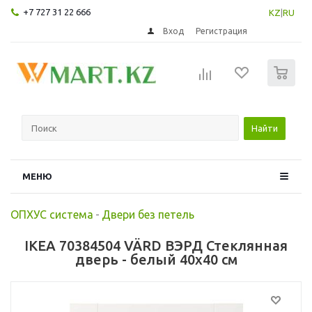
+7 727 31 22 666
KZ
|
RU
Вход
Регистрация
0
Найти
МЕНЮ
ОПХУС система
-
Двери без петель
IKEA 70384504 VÄRD ВЭРД Стеклянная
дверь - белый 40x40 см