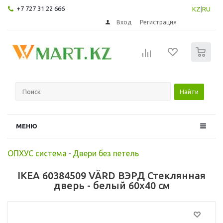
+7 727 31 22 666
KZ
|
RU
Вход
Регистрация
0
Найти
МЕНЮ
ОПХУС система
-
Двери без петель
IKEA 60384509 VÄRD ВЭРД Стеклянная
дверь - белый 60x40 см