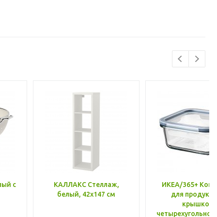
лый с
КАЛЛАКС Стеллаж,
ИКЕА/365+ Конт
белый, 42x147 см
для продукто
крышкой,
четырехугольной