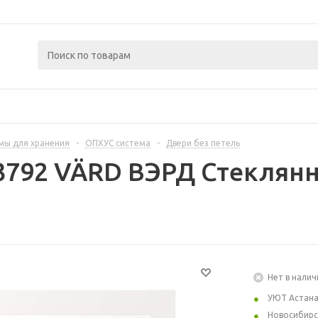
мы для хранения
-
ОПХУС система
-
Двери без петель
3792 VÄRD ВЭРД Стеклянн
Нет в налич
УЮТ Астан
Новосибирс