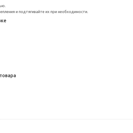
ью.
репления и подтягивайте их при необходимости.
вке
товара