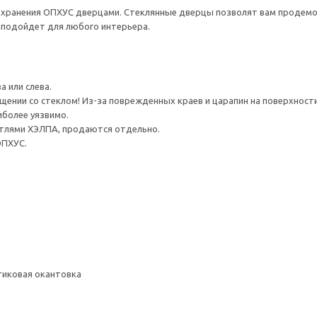
хранения ОПХУС дверцами. Стеклянные дверцы позволят вам продемо
 подойдет для любого интерьера.
 или слева.
ении со стеклом! Из-за поврежденных краев и царапин на поверхности
иболее уязвимо.
тлями ХЭЛПА, продаются отдельно.
ОПХУС.
тиковая окантовка