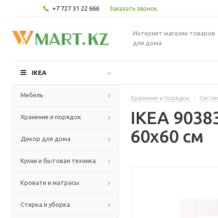
+7 727 31 22 666
Заказать звонок
Интернет магазин товаров
для дома
IKEA
Мебель
Хранение и порядок
-
Систе
IKEA 9038
Хранение и порядок
60x60 см
Декор для дома
Кухни и бытовая техника
Кровати и матрасы
Стирка и уборка