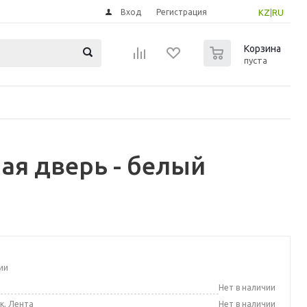
Вход
Регистрация
KZ
|
RU
0
Корзина
пуста
ая дверь - белый
ии
а
Нет в наличии
к, Лента
Нет в наличии