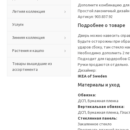
Дополните комбинацию для 
Простой лаконичный дизайн
Летняя коллекция
Артикул: 903.837.92
Услуги
Подробнее о товаре
Дверь можно навесить справа
Зимняя коллекция
Будьте осторожны при обращ
ударов сбоку, там стекло на
Растения и кашпо
Необходимо дополнить 2 пе
Подходит для гардеробов 
Товары вышедшие из
Ручки продаются отдельно.
ассортимента
Дизайнер:
IKEA of Sweden
Материалы и уход
Обвязка:
ДСП, Бумажная пленка
Вертикальная обвязка:
ДСП, Бумажная пленка, Плас
Стеклянная панель:
Закаленное стекло
Протирать влажной тканью.