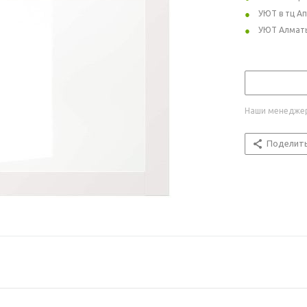
УЮТ в тц А
УЮТ Алмат
Наши менеджер
Поделит