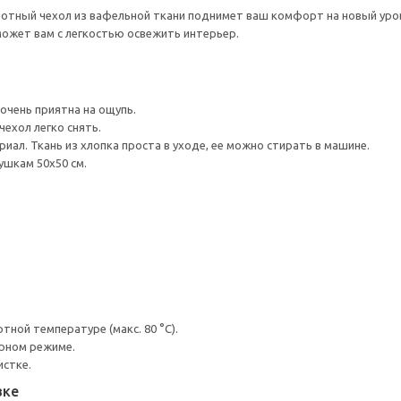
лотный чехол из вафельной ткани поднимет ваш комфорт на новый уро
ожет вам с легкостью освежить интерьер.
очень приятна на ощупь.
ехол легко снять.
ал. Ткань из хлопка проста в уходе, ее можно стирать в машине.
ушкам 50х50 см.
ной температуре (макс. 80 °C).
урном режиме.
истке.
вке