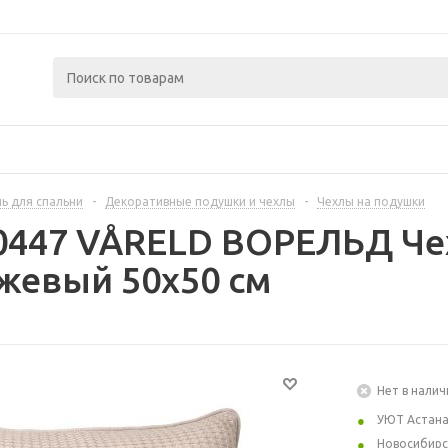
ь для спальни
-
Декоративные подушки и чехлы
-
Чехлы на подушки
0447 VÅRELD ВОРЕЛЬД Чех
жевый 50x50 см
Нет в налич
УЮТ Астан
Новосибирс