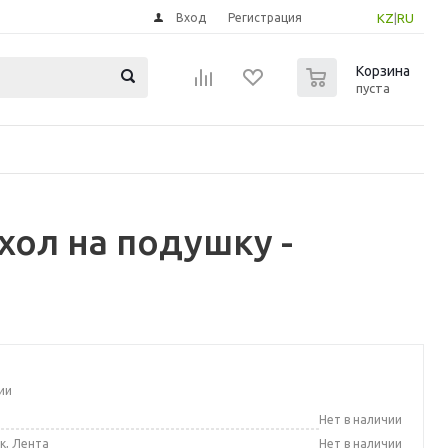
Вход
Регистрация
KZ
|
RU
0
Корзина
пуста
ол на подушку -
ии
а
Нет в наличии
к, Лента
Нет в наличии