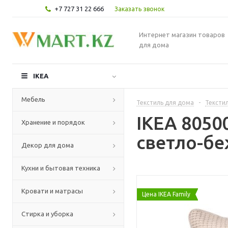
+7 727 31 22 666
Заказать звонок
Интернет магазин товаров
для дома
IKEA
Мебель
Текстиль для дома
-
Текстил
IKEA 8050
Хранение и порядок
светло-бе
Декор для дома
Кухни и бытовая техника
Кровати и матрасы
Цена IKEA Family
Стирка и уборка