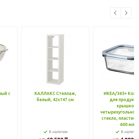
лый с
КАЛЛАКС Стеллаж,
ИКЕА/365+ Конт
белый, 42x147 см
для продукто
крышкой,
четырехугольной
стекло, пластик 
600 мл
В наличии
В наличи