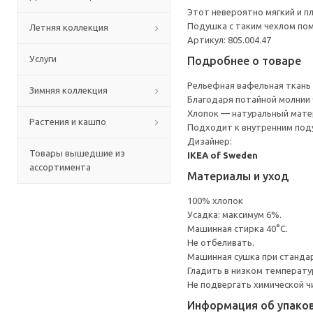
Этот невероятно мягкий и п
Подушка с таким чехлом пом
Летняя коллекция
Артикул: 805.004.47
Услуги
Подробнее о товаре
Рельефная вафельная ткань 
Зимняя коллекция
Благодаря потайной молнии ч
Хлопок — натуральный матери
Растения и кашпо
Подходит к внутренним под
Дизайнер:
Товары вышедшие из
IKEA of Sweden
ассортимента
Материалы и уход
100% хлопок
Усадка: максимум 6%.
Машинная стирка 40°С.
Не отбеливать.
Машинная сушка при стандарт
Гладить в низком температ
Не подвергать химической ч
Информация об упако