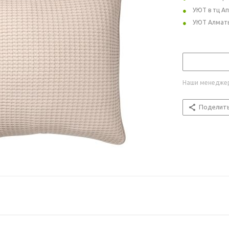
УЮТ в тц А
УЮТ Алмат
Наши менеджер
Поделит