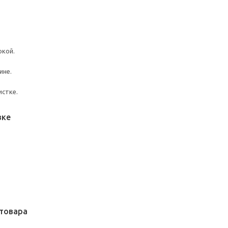
ркой.
ине.
истке.
вке
товара