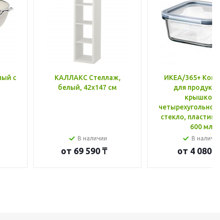
лый с
КАЛЛАКС Стеллаж,
ИКЕА/365+ Конт
белый, 42x147 см
для продукто
крышкой,
четырехугольной
стекло, пластик 
600 мл
В наличии
В наличи
от
69 590 ₸
от
4 080 ₸