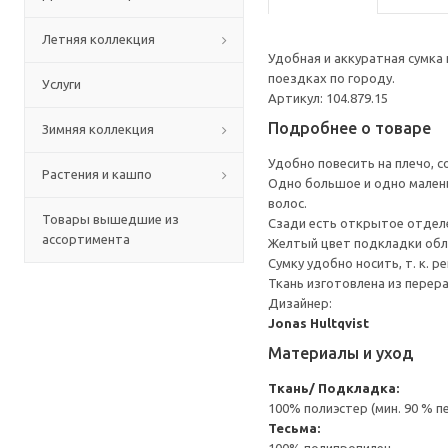
Летняя коллекция
Удобная и аккуратная сумка
поездках по городу.
Услуги
Артикул: 104.879.15
Подробнее о товаре
Зимняя коллекция
Удобно повесить на плечо, 
Растения и кашпо
Одно большое и одно малень
волос.
Товары вышедшие из
Сзади есть открытое отделе
ассортимента
Желтый цвет подкладки обл
Сумку удобно носить, т. к. 
Ткань изготовлена из перер
Дизайнер:
Jonas Hultqvist
Материалы и уход
Ткань/ Подкладка:
100% полиэстер (мин. 90 % 
Тесьма: