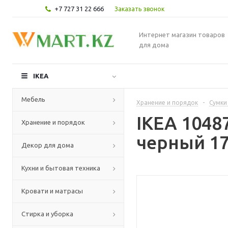
+7 727 31 22 666
Заказать звонок
Интернет магазин товаров
для дома
IKEA
Мебель
Хранение и порядок
-
Сумки
IKEA 1048
Хранение и порядок
черный 17
Декор для дома
Кухни и бытовая техника
Кровати и матрасы
Стирка и уборка