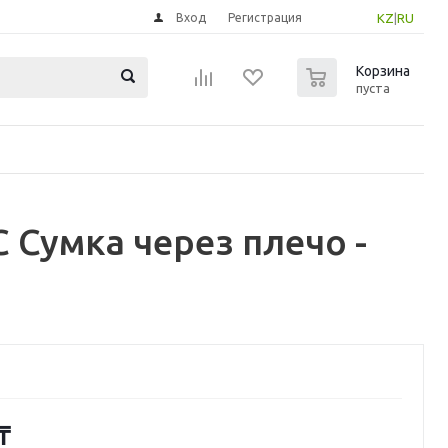
Вход
Регистрация
KZ
|
RU
0
Корзина
пуста
Сумка через плечо -
₸