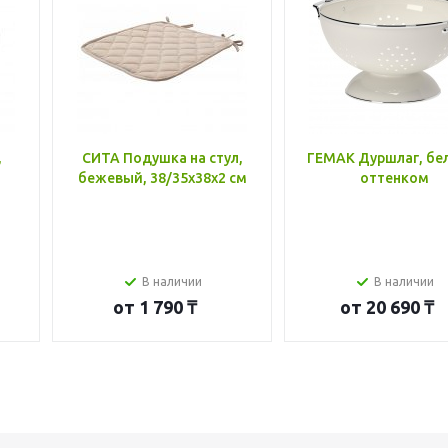
,
СИТА Подушка на стул,
ГЕМАК Дуршлаг, бе
бежевый, 38/35x38x2 см
оттенком
В наличии
В наличии
от
1 790 ₸
от
20 690 ₸