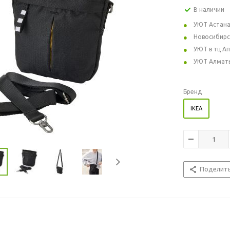
В наличии
УЮТ Астан
Новосибирс
УЮТ в тц А
УЮТ Алмат
Бренд
IKEA
Поделит