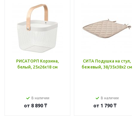
РИСАТОРП Корзина,
СИТА Подушка на стул,
белый, 25x26x18 см
бежевый, 38/35x38x2 см
В наличии
В наличии
от
8 890 ₸
от
1 790 ₸