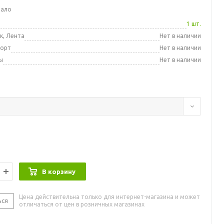
мало
а
1 шт.
к, Лента
Нет в наличии
порт
Нет в наличии
ы
Нет в наличии
В корзину
Цена действительна только для интернет-магазина и может
ься
отличаться от цен в розничных магазинах