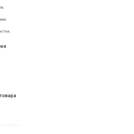
ли.
ине.
истке.
вке
товара
53, 40507554