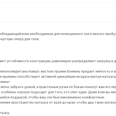
обладающий всем необходимым для полноценного сна и легкого пробуж
ортную опору для тела.
ют устойчивость конструкции, равномерно распределяют нагрузку и 
 пенополиуретана поверх жестких пружин Боннель придает мягкость и 
и пружины способствуют активной циркуляции воздуха внутри матраса
лимат.
 легко забрать домой, а практичные ручки по бокам помогут вам его п
 особенно хорошо подходит для того, кто спит один. Даже если вы мн
шейся подушкой, чтобы ваш сон был максимально комфортным.
еннее пространство матраса от края до края, чтобы два таких матрас
трасу.