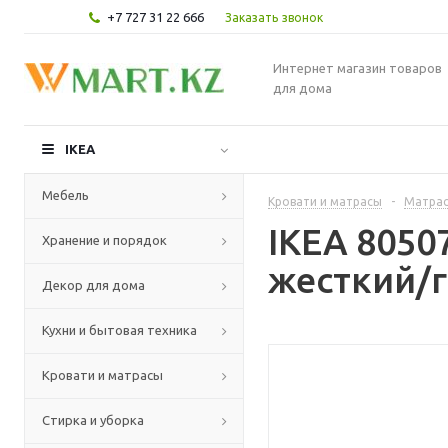
+7 727 31 22 666
Заказать звонок
Интернет магазин товаров
для дома
IKEA
Мебель
Кровати и матрасы
-
Матра
IKEA 805
Хранение и порядок
жесткий/г
Декор для дома
Кухни и бытовая техника
Кровати и матрасы
Стирка и уборка