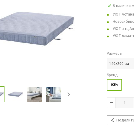
В наличии 
УЮТ Астан
Новосибирс
УЮТ в тц А
УЮТ Алмат
Размеры
140x200 см
Бренд
IKEA
Поделит