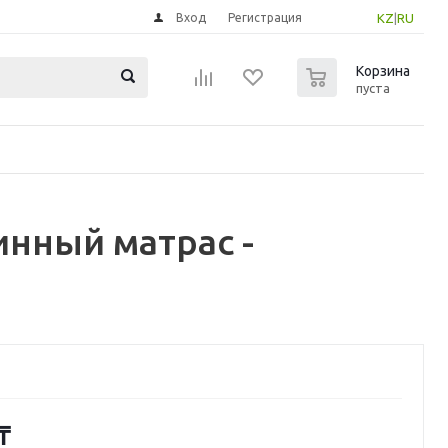
Вход
Регистрация
KZ
|
RU
0
Корзина
пуста
нный матрас -
₸