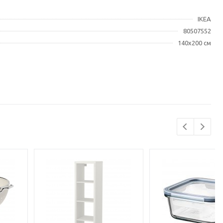
IKEA
80507552
140x200 см