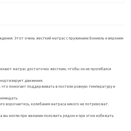
дения. Этот очень жесткий матрас с пружинами Боннель и верхним
делают матрас достаточно жестким, чтобы он не прогибался
амортизирует движения.
, что помогает поддерживать в постели ровную температуру и
еремещать.
ого ворочаетесь, колебания матраса никого не потревожат.
а вы могли при желании положить рядом и при этом избежать