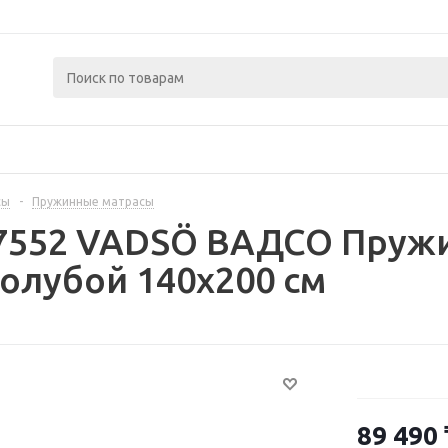
сы
-
Пружинные матрасы
07552 VADSÖ ВАДСО Пружи
олубой 140x200 см
89 490