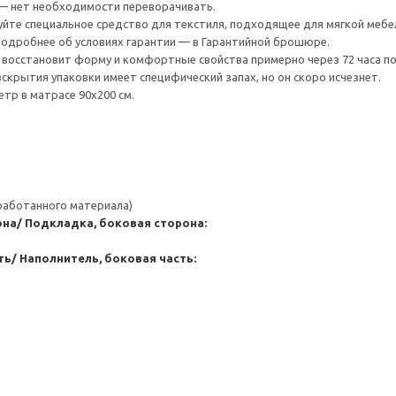
— нет необходимости переворачивать.
уйте специальное средство для текстиля, подходящее для мягкой мебел
 Подробнее об условиях гарантии — в Гарантийной брошюре.
 восстановит форму и комфортные свойства примерно через 72 часа пос
скрытия упаковки имеет специфический запах, но он скоро исчезнет.
тр в матрасе 90x200 см.
работанного материала)
она/ Подкладка, боковая сторона:
ть/ Наполнитель, боковая часть: