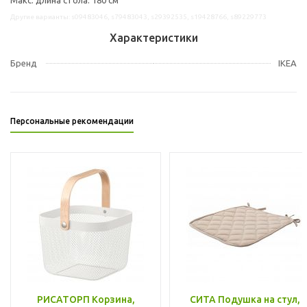
Другие варианты: s09483046, s79483043, s29392535, s19428766, s89229773
Характеристики
Бренд
IKEA
Персональные рекомендации
РИСАТОРП Корзина,
СИТА Подушка на стул,