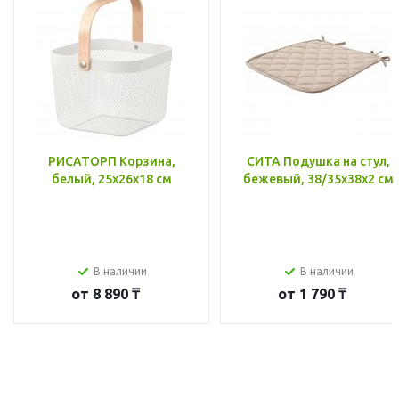
РИСАТОРП Корзина,
СИТА Подушка на стул,
белый, 25x26x18 см
бежевый, 38/35x38x2 см
В наличии
В наличии
от
8 890 ₸
от
1 790 ₸