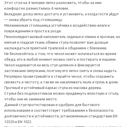
Этот стол на 4 человек легко разложить, чтобы за ним
комфортно разместились 6 человек.
Вкладную доску легко достать и установить, а когда гости уйдут
— снова убрать под столешницу.
Меламиновая столешница устойчива к воздействию влаги и
повреждениям и проста в уходе.
Пенополиуретановый наполнитель сиденья и спинки и прочная, но
мягкая и гладкая ткань обивки стула позволят вам дольше
наслаждаться приятной трапезой и общением с близкими.
Не беспокойтесь о том, что чехол может испачкаться во время
обеда, его в любой момент можно снять и постирать в машине.
Чехол надевается на весь стул целиком и фиксируется
застежками-липучками, поэтому его легко снять и снова надеть.
Регулярно проветривайте и стирайте чехол, чтобы сохранить
свежесть и чистоту, а также не накапливать пыль и грязь в доме.
Прочный и устойчивый каркас стула из массива дерева.
Стулья без подлокотников можно придвинуть вплотную к столу,
чтобы они не занимали место.
Данный стул протестирован и одобрен для бытового
использования и соответствует требованиям к безопасности,
долговечности и устойчивости, установленным стандартами EN
12520 и EN 1022.