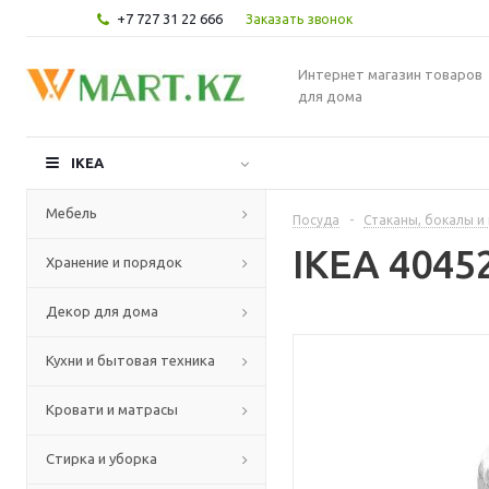
+7 727 31 22 666
Заказать звонок
Интернет магазин товаров
для дома
IKEA
Мебель
Посуда
-
Стаканы, бокалы и
IKEA 4045
Хранение и порядок
Декор для дома
Кухни и бытовая техника
Кровати и матрасы
Стирка и уборка