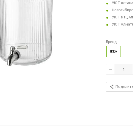
УЮТ Астан
Новосибирс
УЮТ в тц А
УЮТ Алмат
Бренд
IKEA
Поделит