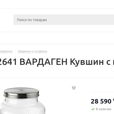
 кувшины
-
Кувшины и графины
2641 ВАРДАГЕН Кувшин с к
28 590
В наличии