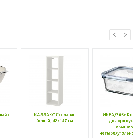
лый с
КАЛЛАКС Стеллаж,
ИКЕА/365+ Конт
белый, 42x147 см
для продукто
крышкой,
четырехугольной