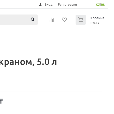
Вход
Регистрация
KZ
|
RU
0
Корзина
пуста
раном, 5.0 л
₸