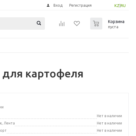
Вход
Регистрация
KZ
|
RU
0
Корзина
пуста
 для картофеля
ии
а
Нет в наличии
к, Лента
Нет в наличии
порт
Нет в наличии