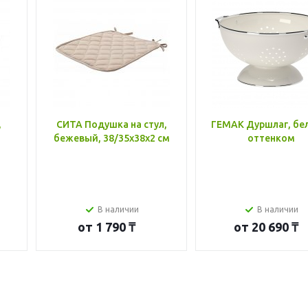
,
СИТА Подушка на стул,
ГЕМАК Дуршлаг, бе
бежевый, 38/35x38x2 см
оттенком
В наличии
В наличии
от
1 790 ₸
от
20 690 ₸