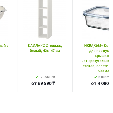
лый с
КАЛЛАКС Стеллаж,
ИКЕА/365+ Конт
белый, 42x147 см
для продукто
крышкой,
четырехугольной
стекло, пластик 
600 мл
В наличии
В наличи
от
69 590 ₸
от
4 080 ₸