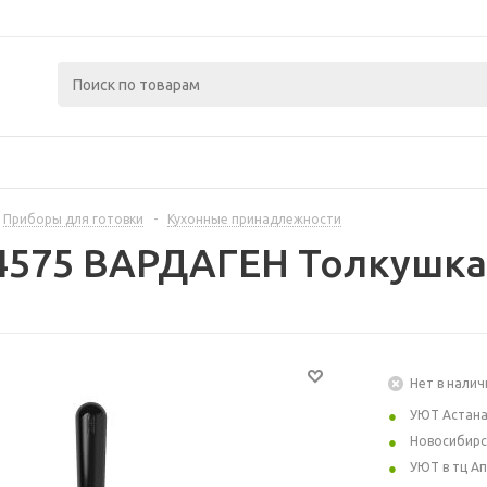
Приборы для готовки
-
Кухонные принадлежности
74575 ВАРДАГЕН Толкушка
Нет в налич
УЮТ Астан
Новосибирс
УЮТ в тц А