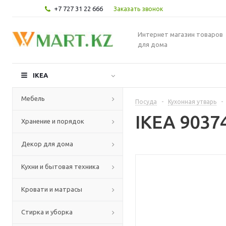
+7 727 31 22 666
Заказать звонок
Интернет магазин товаров
для дома
IKEA
Мебель
Посуда
-
Кухонная утварь
-
IKEA 903
Хранение и порядок
Декор для дома
Кухни и бытовая техника
Кровати и матрасы
Стирка и уборка