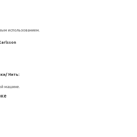
вым использованием.
Karlsson
ки/ Нить:
ой машине.
вке